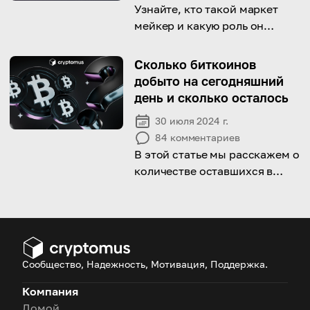
Узнайте, кто такой маркет
мейкер и какую роль он
играет в торговле.
Сколько биткоинов
добыто на сегодняшний
день и сколько осталось
30 июля 2024 г.
84
комментариев
В этой статье мы расскажем о
количестве оставшихся в
мире биткоинов и
спрогнозируем дату
майнинга последней монеты.
Сообщество, Надежность, Мотивация, Поддержка.
Компания
Домой