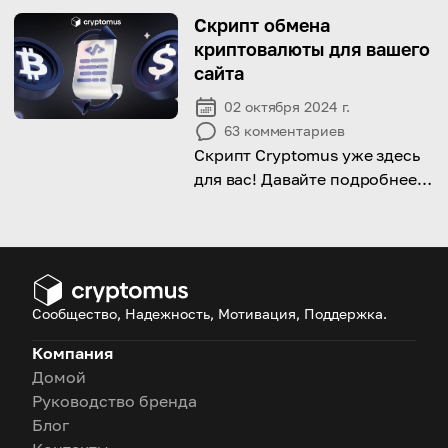
сделать ваши платежи
Скрипт обмена
эффективными и
криптовалюты для вашего
безопасными!
сайта
02 октября 2024 г.
63
комментариев
Скрипт Cryptomus уже здесь
для вас! Давайте подробнее
рассмотрим его
преимущества и то, как он
работает.
Сообщество, Надежность, Мотивация, Поддержка.
Компания
Домой
Руководство бренда
Блог