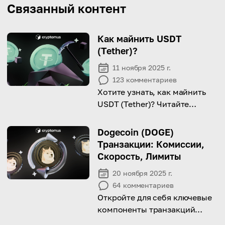
Связанный контент
Как майнить USDT
(Tether)?
11 ноября 2025 г.
123
комментариев
Хотите узнать, как майнить
USDT (Tether)? Читайте
дальше, чтобы узнать больше
о том, как работает этот
Dogecoin (DOGE)
популярный стейблкоин и как
Транзакции: Комиссии,
можно заработать!
Скорость, Лимиты
20 ноября 2025 г.
64
комментариев
Откройте для себя ключевые
компоненты транзакций
Dogecoin и узнайте, как