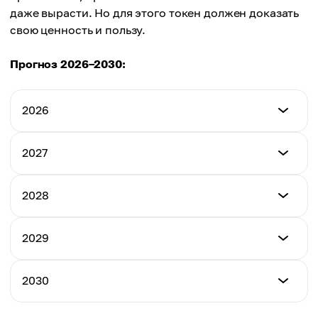
даже вырасти. Но для этого токен должен доказать
свою ценность и пользу.
Прогноз 2026–2030:
2026
Минимум
2027
$0.98
Минимум
2028
Максимум
$1.46
$2.12
Минимум
2029
Максимум
$2.01
Среднее
$2.94
$1.56
Минимум
2030
Максимум
$2.47
Среднее
$3.78
$2.20