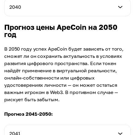
$6.92
Минимум
2040
Максимум
$8.07
Среднее
$9.01
$7.54
Минимум
Прогноз цены ApeCoin на 2050
Максимум
$8.85
год
Среднее
$9.83
$8.29
Максимум
В 2050 году успех ApeCoin будет зависеть от того,
Среднее
$10.61
сможет ли он сохранить актуальность в условиях
$9.06
развития цифрового пространства. Если токен
Среднее
найдёт применение в виртуальной реальности,
$9.87
онлайн-собственности или цифровых
удостоверениях личности — он может остаться
важным игроком в Web3. В противном случае —
рискует быть забытым.
Прогноз 2041–2050:
2041