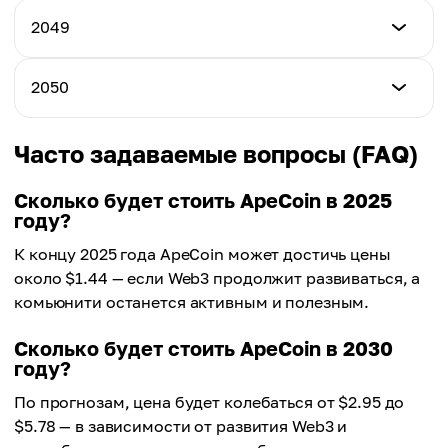
$14.27
Минимум
2049
Максимум
$16.00
Среднее
$17.24
$15.53
Минимум
2050
Максимум
$17.21
Среднее
$18.65
$16.89
Минимум
Часто задаваемые вопросы (FAQ)
Максимум
$18.43
Среднее
$20.12
$18.38
Сколько будет стоить ApeCoin в 2025
году?
Максимум
Среднее
$21.48
К концу 2025 года ApeCoin может достичь цены
$19.90
около $1.44 — если Web3 продолжит развиваться, а
Среднее
комьюнити останется активным и полезным.
$21.52
Сколько будет стоить ApeCoin в 2030
году?
По прогнозам, цена будет колебаться от $2.95 до
$5.78 — в зависимости от развития Web3 и