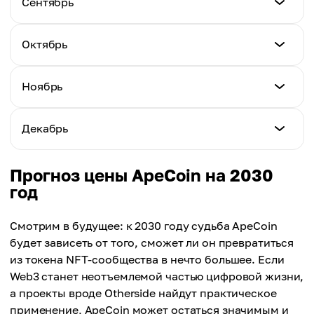
Сентябрь
Максимум
$1.19
Среднее
$1.87
$1.50
Минимум
Октябрь
Максимум
$1.20
Среднее
$1.92
$1.56
Минимум
Ноябрь
Максимум
$1.22
Среднее
$1.95
$1.60
Минимум
Декабрь
Максимум
$1.24
Среднее
$1.98
$1.62
Минимум
Прогноз цены ApeCoin на 2030
Максимум
$1.25
год
Среднее
$2.04
$1.66
Максимум
Смотрим в будущее: к 2030 году судьба ApeCoin
Среднее
$2.12
будет зависеть от того, сможет ли он превратиться
$1.70
из токена NFT-сообщества в нечто большее. Если
Среднее
Web3 станет неотъемлемой частью цифровой жизни,
$1.78
а проекты вроде Otherside найдут практическое
применение, ApeCoin может остаться значимым и