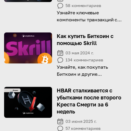
58
комментариев
Узнайте ключевые
компоненты транзакций с
Litecoin и научитесь делать
свои платежи эффективными
Как купить Биткоин с
и безопасными!
помощью Skrill
03 мая 2024 г.
134
комментариев
Узнайте, как покупать
Биткоин и другие
криптовалюту с помощью
Skrill шаг за шагом!
HBAR сталкивается с
убытками после второго
Креста Смерти за 6
недель
03 июня 2025 г.
57
комментариев