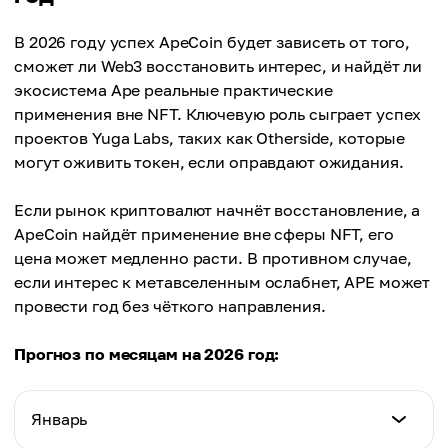
$1.10
Максимум
В 2026 году успех ApeCoin будет зависеть от того,
Среднее
$1.44
сможет ли Web3 восстановить интерес, и найдёт ли
$1.20
экосистема Ape реальные практические
Среднее
применения вне NFT. Ключевую роль сыграет успех
$1.29
проектов Yuga Labs, таких как Otherside, которые
могут оживить токен, если оправдают ожидания.
Если рынок криптовалют начнёт восстановление, а
ApeCoin найдёт применение вне сферы NFT, его
цена может медленно расти. В противном случае,
если интерес к метавселенным ослабнет, APE может
провести год без чёткого направления.
Прогноз по месяцам на 2026 год:
Январь