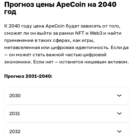
Минимум
Прогноз цены ApeCoin на 2040
Максимум
$2.95
год
Среднее
$4.65
$2.95
Максимум
К 2040 году цена ApeCoin будет зависеть от того,
Среднее
$5.78
сможет ли он выйти за рамки NFT и Web3 и найти
$3.48
применение в таких сферах, как игры,
Среднее
метавселенная или цифровая идентичность. Если да
$4.41
— он может стать важной частью цифровой
экономики. Если нет — останется нишевым активом.
Прогноз 2031–2040:
2030
Минимум
2031
$3.12
Минимум
2032