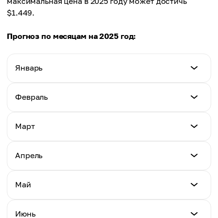
максимальная цена в 2025 году может достичь
$1.449.
Прогноз по месяцам на 2025 год:
Январь
Минимум
Февраль
$0.86
Минимум
Март
Максимум
$0.58
$1.37
Минимум
Апрель
Максимум
$0.47
Среднее
$0.99
$1.08
Минимум
Май
Максимум
$0.38
Среднее
$0.68
$0.73
Минимум
Июнь