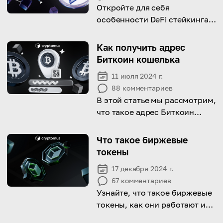
Откройте для себя
особенности DeFi стейкинга и
узнайте, как зарабатывать
пассивный доход с помощью
Как получить адрес
этого метода!
Биткоин кошелька
11 июля 2024 г.
88
комментариев
В этой статье мы рассмотрим,
что такое адрес Биткоин
кошелька и как вы можете его
получить.
Что такое биржевые
токены
17 декабря 2024 г.
67
комментариев
Узнайте, что такое биржевые
токены, как они работают и
какие преимущества они