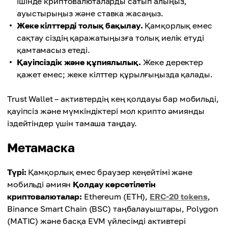
ішінде криптовалюталарды сатып алыңыз,
ауыстырыңыз және ставка жасаңыз.
Жеке кілттерді толық бақылау.
Қамқорлық емес
сақтау сіздің қаражатыңызға толық иелік етуді
қамтамасыз етеді.
Қауіпсіздік және құпиялылық.
Жеке деректер
қажет емес; жеке кілттер құрылғыңызда қалады.
Trust Wallet – активтердің кең қолдауы бар мобильді,
қауіпсіз және мүмкіндіктері мол крипто әмиянды
іздейтіндер үшін тамаша таңдау.
Метамаска
Түрі:
Қамқорлық емес браузер кеңейтімі және
мобильді әмиян
Қолдау көрсетілетін
криптовалюталар:
Ethereum (ETH),
ERC-20 tokens
,
Binance Smart Chain (BSC) таңбалауыштары, Polygon
(MATIC) және басқа EVM үйлесімді активтері