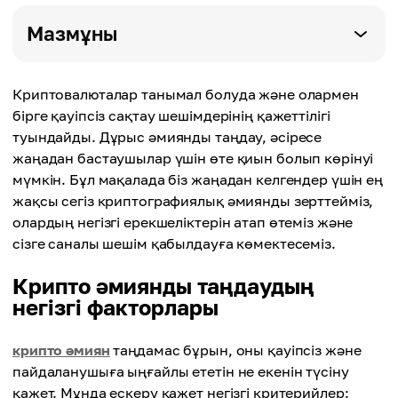
Мазмұны
Криптовалюталар танымал болуда және олармен
бірге қауіпсіз сақтау шешімдерінің қажеттілігі
туындайды. Дұрыс әмиянды таңдау, әсіресе
жаңадан бастаушылар үшін өте қиын болып көрінуі
мүмкін. Бұл мақалада біз жаңадан келгендер үшін ең
жақсы сегіз криптографиялық әмиянды зерттейміз,
олардың негізгі ерекшеліктерін атап өтеміз және
сізге саналы шешім қабылдауға көмектесеміз.
Крипто әмиянды таңдаудың
негізгі факторлары
крипто әмиян
таңдамас бұрын, оны қауіпсіз және
пайдаланушыға ыңғайлы ететін не екенін түсіну
қажет. Мұнда ескеру қажет негізгі критерийлер: