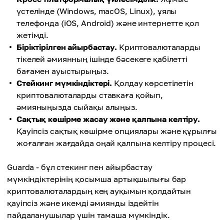
үстелінде (Windows, macOS, Linux), ұялы
телефонда (iOS, Android) және интернетте қол
жетімді.
Біріктірілген айырбастау.
Криптовалюталарды
тікелей әмиянның ішінде бәсекеге қабілетті
бағамен ауыстырыңыз.
Стейкинг мүмкіндіктері.
Қолдау көрсетілетін
криптовалюталарды ставкаға қойып,
әмияныңызда сыйақы алыңыз.
Сақтық көшірме жасау және қалпына келтіру.
Қауіпсіз сақтық көшірме опциялары және құрылғы
жоғалған жағдайда оңай қалпына келтіру процесі.
Guarda - бұл стекинг пен айырбастау
мүмкіндіктерінің қосымша артықшылығы бар
криптовалюталардың кең ауқымын қолдайтын
қауіпсіз және икемді әмиянды іздейтін
пайдаланушылар үшін тамаша мүмкіндік.