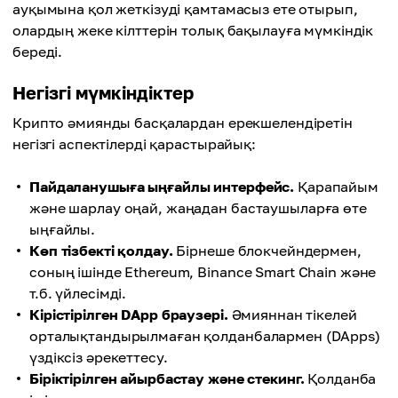
ауқымына қол жеткізуді қамтамасыз ете отырып,
олардың жеке кілттерін толық бақылауға мүмкіндік
береді.
Негізгі мүмкіндіктер
Крипто әмиянды басқалардан ерекшелендіретін
негізгі аспектілерді қарастырайық:
Пайдаланушыға ыңғайлы интерфейс.
Қарапайым
және шарлау оңай, жаңадан бастаушыларға өте
ыңғайлы.
Көп тізбекті қолдау.
Бірнеше блокчейндермен,
соның ішінде Ethereum, Binance Smart Chain және
т.б. үйлесімді.
Кірістірілген DApp браузері.
Әмияннан тікелей
орталықтандырылмаған қолданбалармен (DApps)
үздіксіз әрекеттесу.
Біріктірілген айырбастау және стекинг.
Қолданба