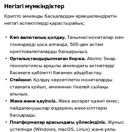
Негізгі мүмкіндіктер
Крипто әмиянды басқалардан ерекшелендіретін
негізгі аспектілерді қарастырайық:
Көп валюталық қолдау.
Танымал монеталар мен
токендерді қоса алғанда, 500-ден астам
криптовалюталарды басқарыңыз.
Орталықтандырылмаған биржа.
Atomic Swap
технологиясы арқылы әмияндағы активтерді
бәсекеге қабілетті бағамен айырбастау.
Стейкинг.
Қолдау көрсетілетін монеталарды
ставкаға қойып, әмияннан тікелей сыйақы
алыңыз.
Жеке және қауіпсіз.
Жеке ақпарат қажет емес;
пайдаланушылар өздерінің жеке кілттерін
басқарады.
Платформалар арасындағы үйлесімділік.
Жұмыс
үстелінде (Windows, macOS, Linux) және ұялы