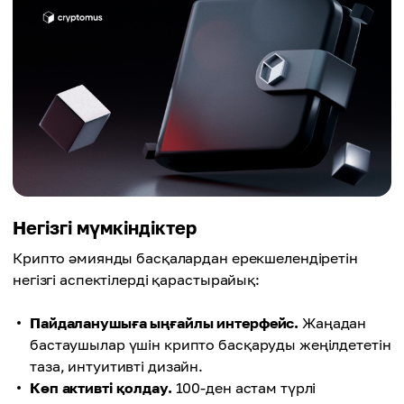
Негізгі мүмкіндіктер
Крипто әмиянды басқалардан ерекшелендіретін
негізгі аспектілерді қарастырайық:
Пайдаланушыға ыңғайлы интерфейс.
Жаңадан
бастаушылар үшін крипто басқаруды жеңілдететін
таза, интуитивті дизайн.
Көп активті қолдау.
100-ден астам түрлі