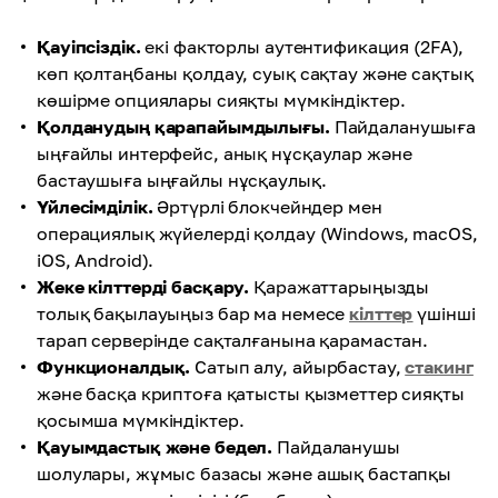
Қауіпсіздік.
екі факторлы аутентификация (2FA),
көп қолтаңбаны қолдау, суық сақтау және сақтық
көшірме опциялары сияқты мүмкіндіктер.
Қолданудың қарапайымдылығы.
Пайдаланушыға
ыңғайлы интерфейс, анық нұсқаулар және
бастаушыға ыңғайлы нұсқаулық.
Үйлесімділік.
Әртүрлі блокчейндер мен
операциялық жүйелерді қолдау (Windows, macOS,
iOS, Android).
Жеке кілттерді басқару.
Қаражаттарыңызды
толық бақылауыңыз бар ма немесе
кілттер
үшінші
тарап серверінде сақталғанына қарамастан.
Функционалдық.
Сатып алу, айырбастау,
стакинг
және басқа криптоға қатысты қызметтер сияқты
қосымша мүмкіндіктер.
Қауымдастық және бедел.
Пайдаланушы
шолулары, жұмыс базасы және ашық бастапқы