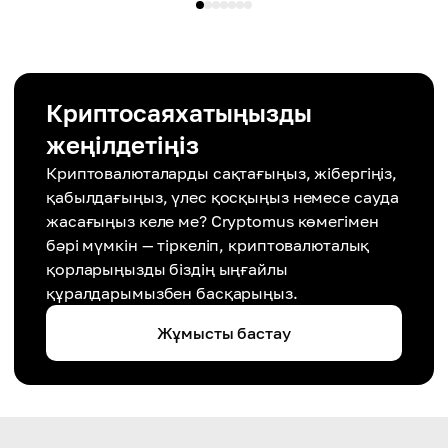
Криптосаяхатыңызды
жеңілдетіңіз
Криптовалюталарды сақтағыңыз, жібергіңіз,
қабылдағыңыз, үлес қосқыңыз немесе сауда
жасағыңыз келе ме? Cryptomus көмегімен
бәрі мүмкін — тіркеліп, криптовалюталық
қорларыңызды біздің ыңғайлы
құралдарымызбен басқарыңыз.
Жұмысты бастау