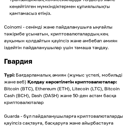
кеңейтілген мүмкіндіктермен құпиялылықты
қамтамасыз етіңіз.
Coinomi - сенімді және пайдаланушыға ыңғайлы
тәжірибе ұсынатын, криптовалюталардың кең
ауқымын қолдайтын қауіпсіз және әмбебап әмиян
іздейтін пайдаланушылар үшін тамаша таңдау.
Гвардия
Түрі:
Бағдарламалық әмиян (жұмыс үстелі, мобильді
және веб)
Қолдау көрсетілетін криптовалюталар:
Bitcoin (BTC), Ethereum (ETH), Litecoin (LTC), Bitcoin
Cash (BCH), Dash (DASH) және 50-ден астам басқа
криптовалюталар
Guarda - бұл пайдаланушыларға криптовалюталарды
қауіпсіз сақтауға, басқаруға және айырбастауға