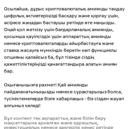
Осылайша, дұрыс криптовалюталық әмиянды таңдау
цифрлық активтеріңізді басқару және қорғау үшін,
әсіресе жаңадан бастаушы ретінде өте маңызды.
Оңай қол жеткізу үшін бағдарламалық әмиянды,
қосымша қауіпсіздік үшін аппараттық әмиянды
немесе криптовалюталарды айырбастауға және
ставка жасауға мүмкіндік беретін көп функциялы
опцияны қалайсыз ба, бұл тізімде сіздің
қажеттіліктеріңізді қанағаттандыра алатын әмиян
бар.
Оқығаныңызға рахмет! Қай әмиянды
пайдаланатыныңызды немесе сұрақтарыңыз болса,
түсініктемелерде бізге хабарлаңыз - біз сізден жауап
алғымыз келеді!
Бұл контент тек ақпараттық және білім беру
мақсаттарына арналған және қаржылық,
инвестициялық немесе заңгерлік кеңес ретінде