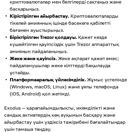
криптовалюталар мен белгілерді сақтаңыз және
басқарыңыз.
Кірістірілген айырбастау.
Криптовалюталарды
тікелей әмиянның ішінде бәсекеге қабілетті
бағамен ауыстырыңыз.
Біріктірілген Trezor қолдауы.
Қажет кезде
күшейтілген қауіпсіздік үшін Trezor аппараттық
әмиянын пайдаланыңыз.
Жеке және қауіпсіз.
Жеке ақпарат қажет емес;
пайдаланушылар жеке кілттерді бақылауда
ұстайды.
Платформааралық үйлесімділік.
Жұмыс үстелінде
(Windows, macOS, Linux) және ұялы телефонда
(iOS, Android) қол жетімді.
Exodus — қарапайымдылықты, икемділікті және
сандық активтердің кең ауқымын басқару және
айырбастау үшін үздіксіз тәжірибені бағалайтындар
үшін тамаша таңдау.