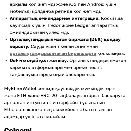
арқылы қол жетімді және iOS пен Android үшін
мобильді қолданба ретінде қол жетімді.
Аппараттық әмияндармен интеграция.
Қосымша
қауіпсіздік үшін Trezor және Ledger аппараттық
әмияндарымен үйлесімді.
Орталықтандырылмаған биржаға (DEX) қолдау
көрсету.
Сауда үшін тікелей әмияннан
орталықтандырылмаған биржаларға
қосылыңыз.
DeFi-ге оңай қол жеткізу.
Орталықтандырылмаған
қаржы платформаларымен әрекеттесіп,
таңбалауыштарды оңай басқарыңыз.
MyEtherWallet сенімді қауіпсіздік мүмкіндіктерін
және ETH және ERC-20 таңбалауыштарын басқаруға
арналған интуитивті интерфейсті ұсынатын
Ethereum және оның экожүйесіне бағытталған
адамдар үшін өте қолайлы.
Coinomi