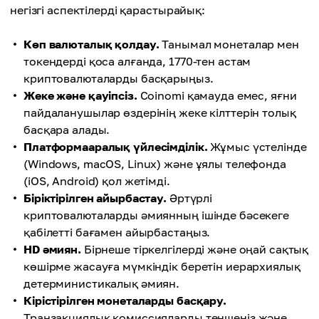
негізгі аспектілерді қарастырайық:
Көп валюталық қолдау.
Танымал монеталар мен
токендерді қоса алғанда, 1770-тен астам
криптовалюталарды басқарыңыз.
Жеке және қауіпсіз.
Coinomi қамауда емес, яғни
пайдаланушылар өздерінің жеке кілттерін толық
басқара алады.
Платформааралық үйлесімділік.
Жұмыс үстелінде
(Windows, macOS, Linux) және ұялы телефонда
(iOS, Android) қол жетімді.
Біріктірілген айырбастау.
Әртүрлі
криптовалюталарды әмиянның ішінде бәсекеге
қабілетті бағамен айырбастаңыз.
HD әмиян.
Бірнеше тіркелгілерді және оңай сақтық
көшірме жасауға мүмкіндік беретін иерархиялық
детерминистикалық әмиян.
Кірістірілген монеталарды басқару.
Транзакциялық комиссияларды теңшеңіз және