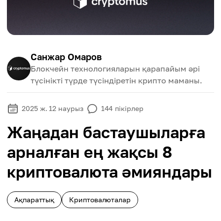
Санжар Омаров
Блокчейн технологияларын қарапайым әрі
түсінікті түрде түсіндіретін крипто маманы.
2025 ж. 12 наурыз
144
пікірлер
Жаңадан бастаушыларға
арналған ең жақсы 8
криптовалюта әмияндары
Ақпараттық
Криптовалюталар