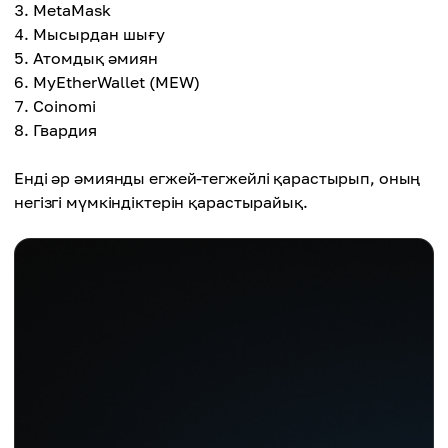
MetaMask
Мысырдан шығу
Атомдық әмиян
MyEtherWallet (MEW)
Coinomi
Гвардия
Енді әр әмиянды егжей-тегжейлі қарастырып, оның
негізгі мүмкіндіктерін қарастырайық.