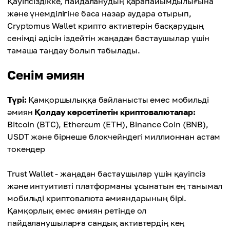
Қауіпсіздікке, пайдаланудың қарапайымдылығына
және үнемділігіне баса назар аудара отырып,
Cryptomus Wallet крипто активтерін басқарудың
сенімді әдісін іздейтін жаңадан бастаушылар үшін
тамаша таңдау болып табылады.
Сенім әмиян
Түрі:
Қамқоршылыққа байланысты емес мобильді
әмиян
Қолдау көрсетілетін криптовалюталар:
Bitcoin (BTC), Ethereum (ETH), Binance Coin (BNB),
USDT және бірнеше блокчейндегі миллионнан астам
токендер
Trust Wallet - жаңадан бастаушылар үшін қауіпсіз
және интуитивті платформаны ұсынатын ең танымал
мобильді криптовалюта әмияндарының бірі.
Қамқорлық емес әмиян ретінде ол
пайдаланушыларға сандық активтердің кең