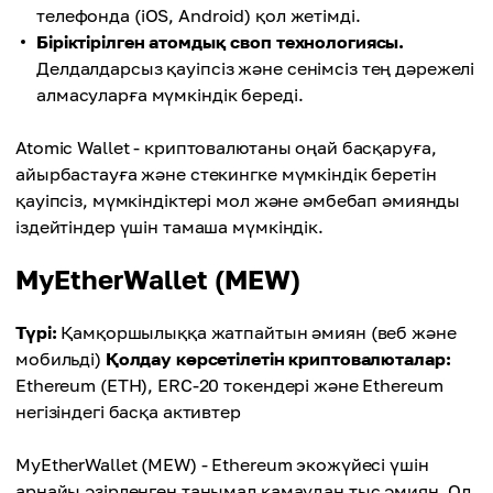
телефонда (iOS, Android) қол жетімді.
Біріктірілген атомдық своп технологиясы.
Делдалдарсыз қауіпсіз және сенімсіз тең дәрежелі
алмасуларға мүмкіндік береді.
Atomic Wallet - криптовалютаны оңай басқаруға,
айырбастауға және стекингке мүмкіндік беретін
қауіпсіз, мүмкіндіктері мол және әмбебап әмиянды
іздейтіндер үшін тамаша мүмкіндік.
MyEtherWallet (MEW)
Түрі:
Қамқоршылыққа жатпайтын әмиян (веб және
мобильді)
Қолдау көрсетілетін криптовалюталар:
Ethereum (ETH), ERC-20 токендері және Ethereum
негізіндегі басқа активтер
MyEtherWallet (MEW) - Ethereum экожүйесі үшін
арнайы әзірленген танымал қамаудан тыс әмиян. Ол