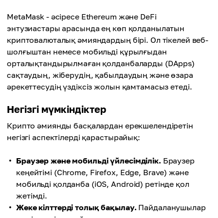
MetaMask - әсіресе Ethereum және DeFi
энтузиастары арасында ең көп қолданылатын
криптовалюталық әмияндардың бірі. Ол тікелей веб-
шолғыштан немесе мобильді құрылғыдан
орталықтандырылмаған қолданбаларды (DApps)
сақтаудың, жіберудің, қабылдаудың және өзара
әрекеттесудің үздіксіз жолын қамтамасыз етеді.
Негізгі мүмкіндіктер
Крипто әмиянды басқалардан ерекшелендіретін
негізгі аспектілерді қарастырайық:
Браузер және мобильді үйлесімділік.
Браузер
кеңейтімі (Chrome, Firefox, Edge, Brave) және
мобильді қолданба (iOS, Android) ретінде қол
жетімді.
Жеке кілттерді толық бақылау.
Пайдаланушылар