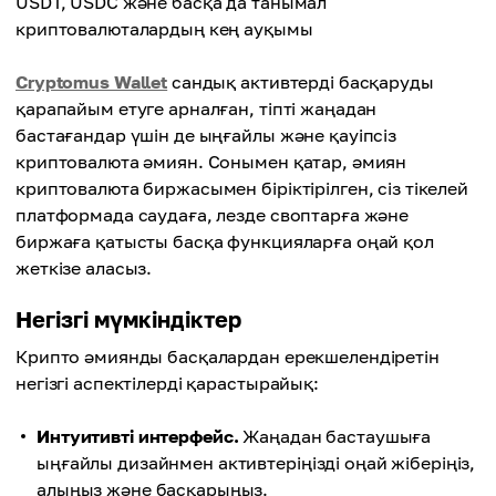
USDT, USDC және басқа да танымал
криптовалюталардың кең ауқымы
Cryptomus Wallet
сандық активтерді басқаруды
қарапайым етуге арналған, тіпті жаңадан
бастағандар үшін де ыңғайлы және қауіпсіз
криптовалюта әмиян. Сонымен қатар, әмиян
криптовалюта биржасымен біріктірілген, сіз тікелей
платформада саудаға, лезде своптарға және
биржаға қатысты басқа функцияларға оңай қол
жеткізе аласыз.
Негізгі мүмкіндіктер
Крипто әмиянды басқалардан ерекшелендіретін
негізгі аспектілерді қарастырайық:
Интуитивті интерфейс.
Жаңадан бастаушыға
ыңғайлы дизайнмен активтеріңізді оңай жіберіңіз,
алыңыз және басқарыңыз.