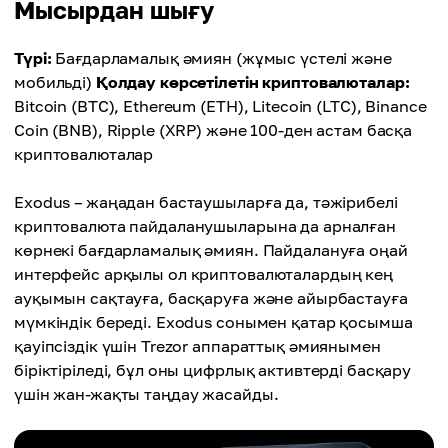
Мысырдан шығу
Түрі:
Бағдарламалық әмиян (жұмыс үстелі және
мобильді)
Қолдау көрсетілетін криптовалюталар:
Bitcoin (BTC), Ethereum (ETH), Litecoin (LTC), Binance
Coin (BNB), Ripple (XRP) және 100-ден астам басқа
криптовалюталар
Exodus – жаңадан бастаушыларға да, тәжірибелі
криптовалюта пайдаланушыларына да арналған
көрнекі бағдарламалық әмиян. Пайдалануға оңай
интерфейс арқылы ол криптовалюталардың кең
ауқымын сақтауға, басқаруға және айырбастауға
мүмкіндік береді. Exodus сонымен қатар қосымша
қауіпсіздік үшін Trezor аппараттық әмиянымен
біріктіріледі, бұл оны цифрлық активтерді басқару
үшін жан-жақты таңдау жасайды.