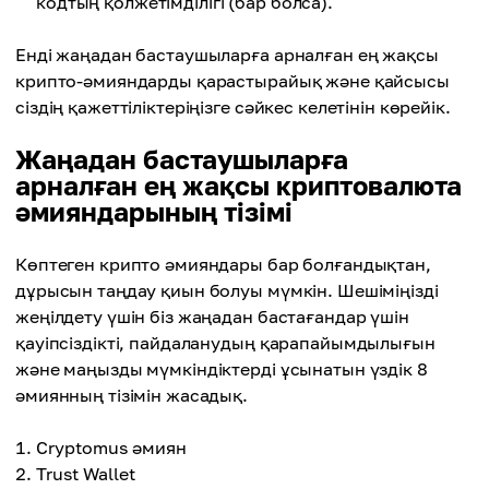
кодтың қолжетімділігі (бар болса).
Енді жаңадан бастаушыларға арналған ең жақсы
крипто-әмияндарды қарастырайық және қайсысы
сіздің қажеттіліктеріңізге сәйкес келетінін көрейік.
Жаңадан бастаушыларға
арналған ең жақсы криптовалюта
әмияндарының тізімі
Көптеген крипто әмияндары бар болғандықтан,
дұрысын таңдау қиын болуы мүмкін. Шешіміңізді
жеңілдету үшін біз жаңадан бастағандар үшін
қауіпсіздікті, пайдаланудың қарапайымдылығын
және маңызды мүмкіндіктерді ұсынатын үздік 8
әмиянның тізімін жасадық.
Cryptomus әмиян
Trust Wallet