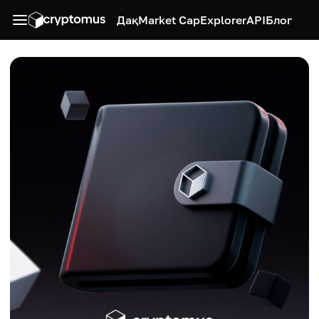
Дақ
Market Cap
Explorer
API
Блог