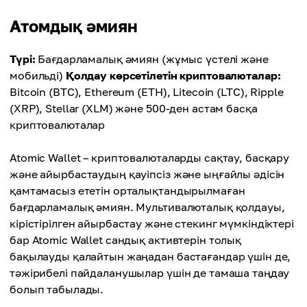
Атомдық әмиян
Түрі:
Бағдарламалық әмиян (жұмыс үстелі және
мобильді)
Қолдау көрсетілетін криптовалюталар:
Bitcoin (BTC), Ethereum (ETH), Litecoin (LTC), Ripple
(XRP), Stellar (XLM) және 500-ден астам басқа
криптовалюталар
Atomic Wallet – криптовалюталарды сақтау, басқару
және айырбастаудың қауіпсіз және ыңғайлы әдісін
қамтамасыз ететін орталықтандырылмаған
бағдарламалық әмиян. Мультивалюталық қолдауы,
кірістірілген айырбастау және стекинг мүмкіндіктері
бар Atomic Wallet сандық активтерін толық
бақылауды қалайтын жаңадан бастағандар үшін де,
тәжірибелі пайдаланушылар үшін де тамаша таңдау
болып табылады.