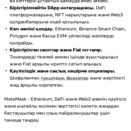
өз кілттерін ұстайтын қамауда емес әмиян.
Біріктірілмейтін DApp интеграциясы.
DeFi
платформаларына, NFT нарықтарына және Web3
қолданбаларына оңай қосылыңыз.
Көп желіні қолдау.
Ethereum, Binance Smart Chain,
Polygon және басқа EVM-үйлесімді желілерді
қолдайды.
Кірістірілген своптар және Fiat on-ramp.
Токендерді тікелей әмиян ішінде ауыстырыңыз
және Fiat арқылы крипто сатып алыңыз.
Қауіпсіздік және сақтық көшірме опциялары.
Шифрланған
тұқымдық фразалар
және жергілікті
жад арқылы қорғалған.
MetaMask - Ethereum, DeFi және Web3 әлемін қауіпсіз
және ыңғайлы жолмен зерттегісі келетін жаңадан
бастаушылар мен озық пайдаланушылар үшін
тамаша таңдау.