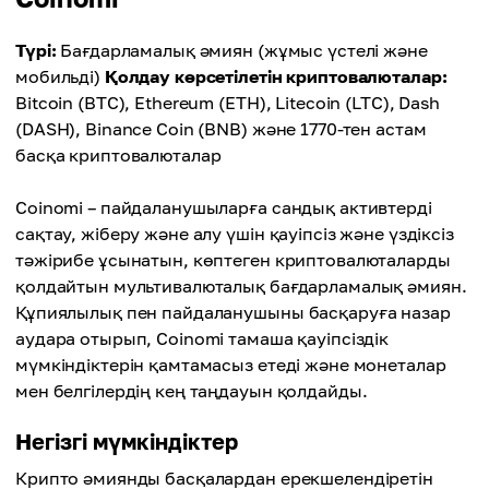
Түрі:
Бағдарламалық әмиян (жұмыс үстелі және
мобильді)
Қолдау көрсетілетін криптовалюталар:
Bitcoin (BTC), Ethereum (ETH), Litecoin (LTC), Dash
(DASH), Binance Coin (BNB) және 1770-тен астам
басқа криптовалюталар
Coinomi – пайдаланушыларға сандық активтерді
сақтау, жіберу және алу үшін қауіпсіз және үздіксіз
тәжірибе ұсынатын, көптеген криптовалюталарды
қолдайтын мультивалюталық бағдарламалық әмиян.
Құпиялылық пен пайдаланушыны басқаруға назар
аудара отырып, Coinomi тамаша қауіпсіздік
мүмкіндіктерін қамтамасыз етеді және монеталар
мен белгілердің кең таңдауын қолдайды.
Негізгі мүмкіндіктер
Крипто әмиянды басқалардан ерекшелендіретін