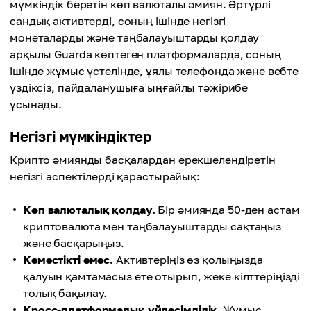
мүмкіндік беретін көп валюталы әмиян. Әртүрлі
сандық активтерді, соның ішінде негізгі
монеталарды және таңбалауыштарды қолдау
арқылы Guarda көптеген платформаларда, соның
ішінде жұмыс үстелінде, ұялы телефонда және вебте
үздіксіз, пайдаланушыға ыңғайлы тәжірибе
ұсынады.
Негізгі мүмкіндіктер
Крипто әмиянды басқалардан ерекшелендіретін
негізгі аспектілерді қарастырайық:
Көп валюталық қолдау.
Бір әмиянда 50-ден астам
криптовалюта мен таңбалауыштарды сақтаңыз
және басқарыңыз.
Кеместікті емес.
Активтеріңіз өз қолыңызда
қалуын қамтамасыз ете отырып, жеке кілттеріңізді
толық бақылау.
Кросс-платформалық үйлесімділік.
Жұмыс