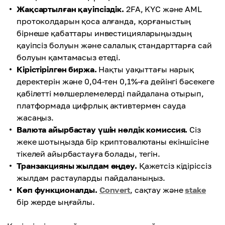
Жақсартылған қауіпсіздік.
2FA, KYC және AML
протоколдарын қоса алғанда, қорғаныстың
бірнеше қабаттары инвестицияларыңыздың
қауіпсіз болуын және салалық стандарттарға сай
болуын қамтамасыз етеді.
Кірістірілген биржа.
Нақты уақыттағы нарық
деректерін және 0,04-тен 0,1%-ға дейінгі бәсекеге
қабілетті мөлшерлемелерді пайдалана отырып,
платформада цифрлық активтермен сауда
жасаңыз.
Валюта айырбастау үшін нөлдік комиссия.
Сіз
жеке шотыңызда бір криптовалютаны екіншісіне
тікелей айырбастауға болады, тегін.
Транзакцияны жылдам өңдеу.
Қажетсіз кідіріссіз
жылдам растауларды пайдаланыңыз.
Көп функционалды.
Convert
, сақтау және
stake
бір жерде ыңғайлы.