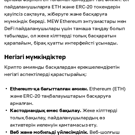
пайдаланушыларға ETH және ERC-20 токендерін
қауіпсіз сақтауға, жіберуге және басқаруға
мүмкіндік береді. MEW Ethereum энтузиастары мен
DeFi пайдаланушылары үшін тамаша таңдау болып
табылады, ол жеке кілттерді толық басқаратын
қарапайым, бірақ қуатты интерфейсті ұсынады.
Негізгі мүмкіндіктер
Крипто әмиянды басқалардан ерекшелендіретін
негізгі аспектілерді қарастырайық:
Ethereum-қа бағытталған әмиян.
Ethereum (ETH)
және ERC-20 таңбалауыштарын басқаруға
арналған.
Кастодиандық емес бақылау.
Жеке кілттерді
толық бақылау, пайдаланушылардың өз
активтерін иеленуін қамтамасыз ету.
Веб және мобильді үйлесімділік.
Веб-шолғыш