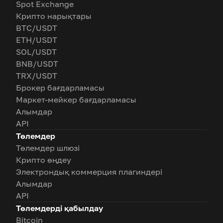
Spot Exchange
Крипто нарықтары
BTC/USDT
ETH/USDT
SOL/USDT
BNB/USDT
TRX/USDT
Брокер бағдарламасы
Маркет-мейкер бағдарламасы
Алымдар
API
Төлемдер
Төлемдер шлюзі
Крипто өңдеу
Электрондық коммерция плагиндері
Алымдар
API
Төлемдерді қабылдау
Bitcoin