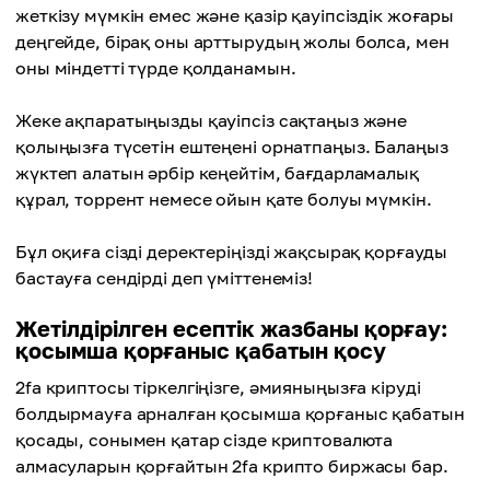
жеткізу мүмкін емес және қазір қауіпсіздік жоғары
деңгейде, бірақ оны арттырудың жолы болса, мен
оны міндетті түрде қолданамын.
Жеке ақпаратыңызды қауіпсіз сақтаңыз және
қолыңызға түсетін ештеңені орнатпаңыз. Балаңыз
жүктеп алатын әрбір кеңейтім, бағдарламалық
құрал, торрент немесе ойын қате болуы мүмкін.
Бұл оқиға сізді деректеріңізді жақсырақ қорғауды
бастауға сендірді деп үміттенеміз!
Жетілдірілген есептік жазбаны қорғау:
қосымша қорғаныс қабатын қосу
2fa криптосы тіркелгіңізге, әмияныңызға кіруді
болдырмауға арналған қосымша қорғаныс қабатын
қосады, сонымен қатар сізде криптовалюта
алмасуларын қорғайтын 2fa крипто биржасы бар.