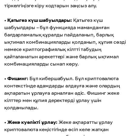
тіркелгіңізге кіру кодтарын заңсыз алу.
•
Қатыгез күш шабуылдары:
Қатыгез күш
шабуылдары – бұл функцияда маманданған
бағдарламалық құралды пайдаланып, барлық
ықтимал комбинацияларды қолданып, құпия сөзді
немесе криптографиялық кілтті табудың
қайталанатын әрекеттері және барлық ықтимал
комбинацияларды сынап көру.
•
Фишинг:
Бұл кибершабуыл. Бұл криптовалюта
контекстінде адамдарды алдауға және олардың
ақпаратын ұрлауға арналған әдіс. Фишинг жеке
кілттер мен құпия деректерді ұрлау үшін
қолданылады.
•
Жеке куәлікті ұрлау:
Жеке ақпаратты ұрлау
криптовалюта кеңістігінде өсіп келе жатқан