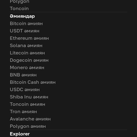
Polygon
Toncoin
Әмияндар
Bitcoin әмиян
USDT әмиян
Ethereum әмиян
Solana әмиян
Litecoin әмиян
Dogecoin әмиян
Monero әмиян
BNB әмиян
Bitcoin Cash әмиян
USDC әмиян
Shiba Inu әмиян
Toncoin әмиян
Tron әмиян
Avalanche әмиян
Polygon әмиян
Explorer