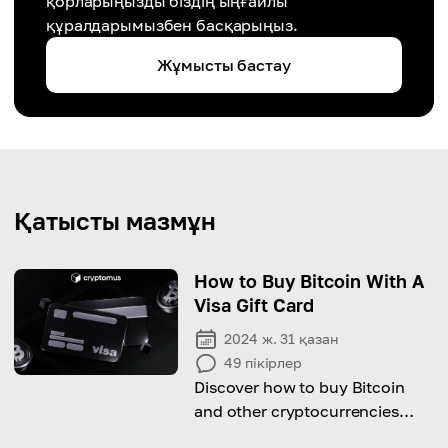
қорларыңызды біздің ыңғайлы
құралдарымызбен басқарыңыз.
Жұмысты бастау
Қатысты мазмұн
How to Buy Bitcoin With A
Visa Gift Card
2024 ж. 31 қазан
49
пікірлер
Discover how to buy Bitcoin
and other cryptocurrencies
using a Visa gift card, and