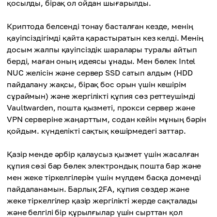
қосылды, бірақ ол ойдан шығарылды.
Криптода белсенді тонау басталған кезде, менің
қауіпсіздігімді қайта қарастыратын кез келді. Менің
досым жалпы қауіпсіздік шаралары туралы айтып
берді, маған оның идеясы ұнады. Мен бөлек Intel
NUC желісін және сервер SSD сатып алдым (HDD
пайдалану жақсы, бірақ бос орын үшін кешірім
сұраймын) және жергілікті құпия сөз реттеушімді
Vaultwarden, пошта қызметі, прокси сервер және
VPN серверіне жаңарттым, содан кейін мұның бәрін
қойдым. күнделікті сақтық көшірмедегі заттар.
Қазір менде әрбір қалаусыз қызмет үшін жасалған
құпия сөзі бар бөлек электрондық пошта бар және
мен жеке тіркелгілерім үшін мүлдем басқа доменді
пайдаланамын. Барлық 2FA, құпия сөздер және
жеке тіркелгілер қазір жергілікті жерде сақталады
және белгілі бір құрылғылар үшін сырттан қол