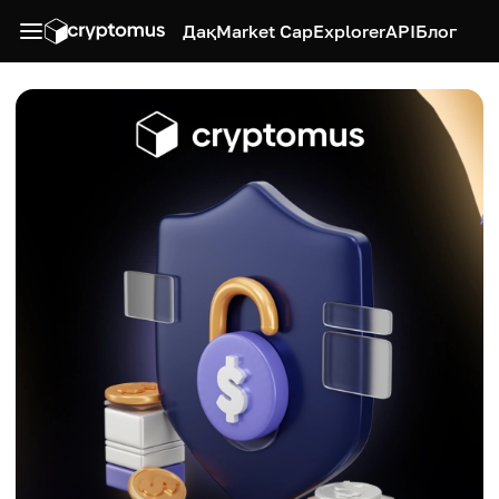
Дақ
Market Cap
Explorer
API
Блог