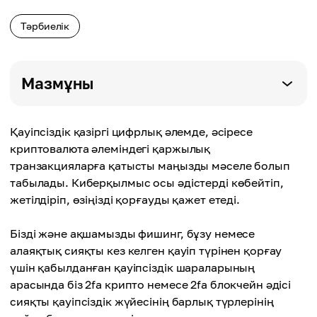
Тәрбиелік
Мазмұны
Қауіпсіздік қазіргі цифрлық әлемде, әсіресе
криптовалюта әлеміндегі қаржылық
транзакцияларға қатысты маңызды мәселе болып
табылады. Киберқылмыс осы әдістерді көбейтіп,
жетілдіріп, өзіңізді қорғауды қажет етеді.
Бізді және ақшамызды фишинг, бұзу немесе
алаяқтық сияқты кез келген қауіп түрінен қорғау
үшін қабылданған қауіпсіздік шараларының
арасында біз 2fa крипто немесе 2fa блокчейн әдісі
сияқты қауіпсіздік жүйесінің барлық түрлерінің