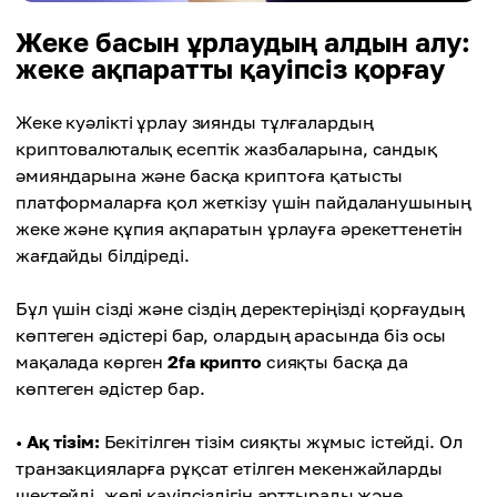
Жеке басын ұрлаудың алдын алу:
жеке ақпаратты қауіпсіз қорғау
Жеке куәлікті ұрлау зиянды тұлғалардың
криптовалюталық есептік жазбаларына, сандық
әмияндарына және басқа криптоға қатысты
платформаларға қол жеткізу үшін пайдаланушының
жеке және құпия ақпаратын ұрлауға әрекеттенетін
жағдайды білдіреді.
Бұл үшін сізді және сіздің деректеріңізді қорғаудың
көптеген әдістері бар, олардың арасында біз осы
мақалада көрген
2fa крипто
сияқты басқа да
көптеген әдістер бар.
•
Ақ тізім:
Бекітілген тізім сияқты жұмыс істейді. Ол
транзакцияларға рұқсат етілген мекенжайларды
шектейді, желі қауіпсіздігін арттырады және