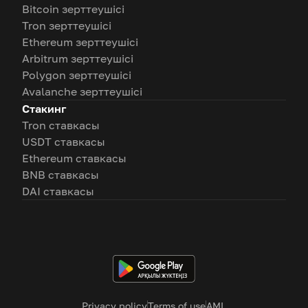
Bitcoin зерттеушісі
Tron зерттеушісі
Ethereum зерттеушісі
Arbitrum зерттеушісі
Polygon зерттеушісі
Avalanche зерттеушісі
Стакинг
Tron ставкасы
USDT ставкасы
Ethereum ставкасы
BNB ставкасы
DAI ставкасы
Privacy policy
Terms of use
AML