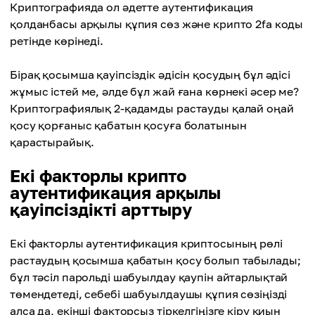
Криптографияда ол әдетте аутентификация
қолданбасы арқылы құпия сөз және крипто 2fa коды
ретінде көрінеді.
Бірақ қосымша қауіпсіздік әдісін қосудың бұл әдісі
жұмыс істей ме, әлде бұл жай ғана көрнекі әсер ме?
Криптографиялық 2-қадамды растауды қалай оңай
қосу қорғаныс қабатын қосуға болатынын
қарастырайық.
Екі факторлы крипто
аутентификация арқылы
қауіпсіздікті арттыру
Екі факторлы аутентификация криптосының рөлі
растаудың қосымша қабатын қосу болып табылады;
бұл тәсіл парольді шабуылдау қаупін айтарлықтай
төмендетеді, себебі шабуылдаушы құпия сөзіңізді
алса да, екінші факторсыз тіркелгіңізге кіру қиын