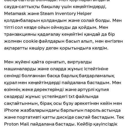
сауда-саттықты бақылау үшін кеңейтімдерді,
Metamask және Steam Inventory Helper
қолданбаларын қолдандым және солай болды. Мен
тіпті сол кезде ойын ойнауды да қойдым. Мен
транзакцияны қадағалау кеңейтімі қандай да бір
жолмен cookie файлдарын басып алып, мен енгізген
ақпаратты көшіру деген қорытындыға келдім.
Мен жүйені қайта орнатып, виртуалды
машиналарды және оларда жұмыс істейтініне
сенімді болғаннан басқа барлық бағдарламалық
құрал мен кеңейтімдерді пайдалана бастадым. Мен
өзімнің жеке деректерімді және әртүрлі құпия
сөздерді жұмыс үстелімдегі txt файлында
сақтайтынмын, бірақ осы бұзу әрекетінен кейін мен
iPhone жазбаларындағы барлығын пароль астында
және портативті қатты дискіде сақтай бастадым. Тек
Proton Mail пайдалана бастады. Кейбір қауіпсіздік