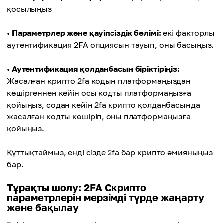
қосылыңыз
•
Параметрлер және қауіпсіздік бөлімі:
екі факторлы
аутентификация 2FA опциясын тауып, оны басыңыз.
•
Аутентификация қолданбасын біріктіріңіз:
Жасалған крипто 2fa кодын платформаңыздан
көшіргеннен кейін осы кодты платформаңызға
қойыңыз, содан кейін 2fa крипто қолданбасында
жасалған кодты көшіріп, оны платформаңызға
қойыңыз.
Құттықтаймыз, енді сізде 2fa бар крипто әмияныңыз
бар.
Тұрақты шолу: 2FA Скрипто
параметрлерін мерзімді түрде жаңарту
және бақылау