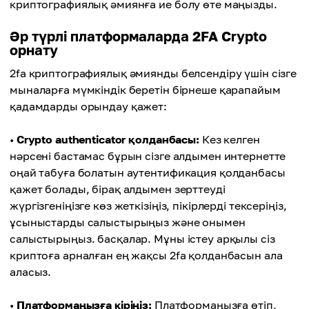
криптографиялық әмиянға ие болу өте маңызды.
Әр түрлі платформаларда 2FA Сrypto
орнату
2fa криптографиялық әмиянды белсендіру үшін сізге
мыналарға мүмкіндік беретін бірнеше қарапайым
қадамдарды орындау қажет:
•
Crypto authenticator қолданбасы:
Кез келген
нәрсені бастамас бұрын сізге алдымен интернетте
оңай табуға болатын аутентификация қолданбасы
қажет болады, бірақ алдымен зерттеуді
жүргізгеніңізге көз жеткізіңіз, пікірлерді тексеріңіз,
ұсыныстарды салыстырыңыз және онымен
салыстырыңыз. басқалар. Мұны істеу арқылы сіз
криптоға арналған ең жақсы 2fa қолданбасын ала
аласыз.
•
Платформаңызға кіріңіз:
Платформаңызға өтіп,