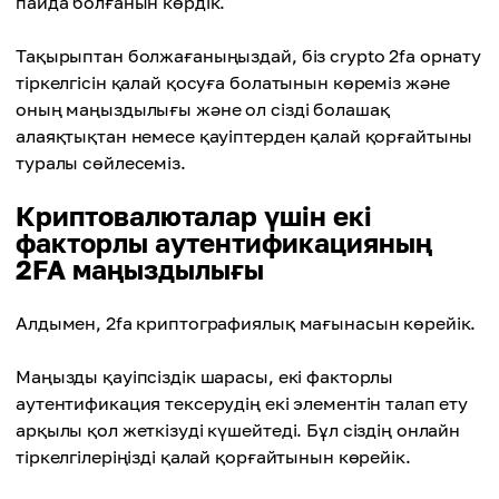
пайда болғанын көрдік.
Тақырыптан болжағаныңыздай, біз crypto 2fa орнату
тіркелгісін қалай қосуға болатынын көреміз және
оның маңыздылығы және ол сізді болашақ
алаяқтықтан немесе қауіптерден қалай қорғайтыны
туралы сөйлесеміз.
Криптовалюталар үшін екі
факторлы аутентификацияның
2FA маңыздылығы
Алдымен, 2fa криптографиялық мағынасын көрейік.
Маңызды қауіпсіздік шарасы, екі факторлы
аутентификация тексерудің екі элементін талап ету
арқылы қол жеткізуді күшейтеді. Бұл сіздің онлайн
тіркелгілеріңізді қалай қорғайтынын көрейік.