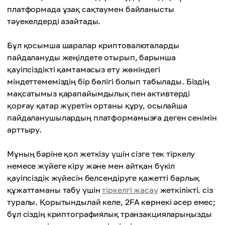
платформада ұзақ сақтаумен байланысты
тәуекелдерді азайтады.
Бұл қосымша шаралар криптовалюталарды
пайдалануды жеңілдете отырып, барынша
қауіпсіздікті қамтамасыз ету жөніндегі
міндеттемеміздің бір бөлігі болып табылады. Біздің
мақсатымыз қарапайымдылық пен активтерді
қорғау қатар жүретін ортаны құру, осылайша
пайдаланушылардың платформамызға деген сенімін
арттыру.
Мұның бәріне қол жеткізу үшін сізге тек тіркелу
немесе жүйеге кіру және мен айтқан бүкіл
қауіпсіздік жүйесін белсендіруге қажетті барлық
құжаттаманы табу үшін
тіркелгі жасау
жеткілікті. сіз
туралы. Қорытындылай келе, 2FA көрнекі әсер емес;
бұл сіздің криптографиялық транзакцияларыңызды