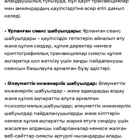
алаңдаушылық туғызуда, бұл қауіп транзакциялар
мен әмияндардың қауіпсіздігіне әсер етіп дамып
келеді.
•
Ұрланған сеанс шабуылдары:
Ұрланған сеанс
шабуылдары – қауіпсіздік тетіктерін айналып өту
және құпия сөздер, құпия деректер немесе
криптографиялық транзакциялар сияқты құпия
ақпаратқа қол жеткізу үшін заңды пайдаланушы
сеансын бақылауға арналған бұзу әдістері.
•
Әлеуметтік инженерлік шабуылдар:
Әлеуметтік
инженерлік шабуылдар – жеке адамдарды алдау
және құпия ақпаратты алуға арналған
психологиялық шабуылдар; әлеуметтік инженерлік
шабуылдар пайдаланушыларды жеке кілттерін
немесе құпия ақпаратты жария етуге сендіру үшін
жасалған алдамшы хабарламалар немесе жалған
веб-сайттар сияқты әртүрлі нысандарды алады.