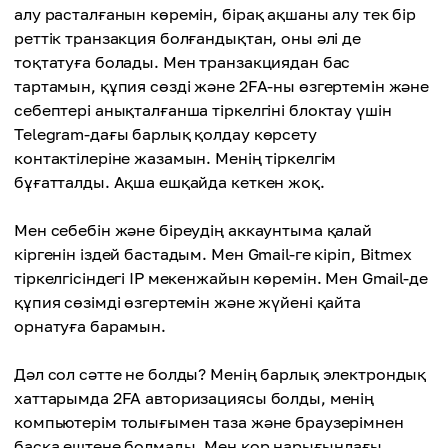
алу расталғанын көремін, бірақ ақшаны алу тек бір
реттік транзакция болғандықтан, оны әлі де
тоқтатуға болады. Мен транзакциядан бас
тартамын, құпия сөзді және 2FA-ны өзгертемін және
себептері анықталғанша тіркелгіні блоктау үшін
Telegram-дағы барлық қолдау көрсету
контактілеріне жазамын. Менің тіркелгім
бұғатталды. Ақша ешқайда кеткен жоқ.
Мен себебін және біреудің аккаунтыма қалай
кіргенін іздей бастадым. Мен Gmail-ге кіріп, Bitmex
тіркелгісіндегі IP мекенжайын көремін. Мен Gmail-де
құпия сөзімді өзгертемін және жүйені қайта
орнатуға барамын.
Дәл сол сәтте не болды? Менің барлық электрондық
хаттарымда 2FA авторизациясы болды, менің
компьютерім толығымен таза және браузерімнен
басқа ештеңе болмады. Мен қор нарығындағы