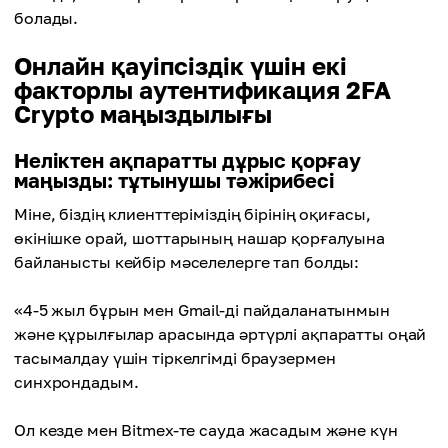
болады.
Онлайн қауіпсіздік үшін екі
факторлы аутентификация 2FA
Сrypto маңыздылығы
Неліктен ақпаратты дұрыс қорғау
маңызды: тұтынушы тәжірибесі
Міне, біздің клиенттеріміздің бірінің оқиғасы,
өкінішке орай, шоттарының нашар қорғалуына
байланысты кейбір мәселелерге тап болды:
«4-5 жыл бұрын мен Gmail-ді пайдаланатынмын
және құрылғылар арасында әртүрлі ақпаратты оңай
тасымалдау үшін тіркелгімді браузермен
синхрондадым.
Ол кезде мен Bitmex-те сауда жасадым және күн