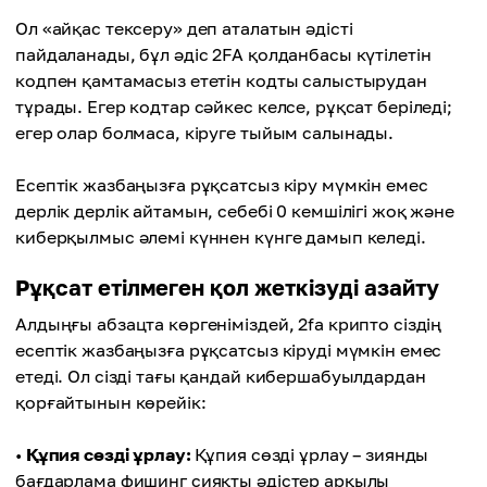
Ол «айқас тексеру» деп аталатын әдісті
пайдаланады, бұл әдіс 2FA қолданбасы күтілетін
кодпен қамтамасыз ететін кодты салыстырудан
тұрады. Егер кодтар сәйкес келсе, рұқсат беріледі;
егер олар болмаса, кіруге тыйым салынады.
Есептік жазбаңызға рұқсатсыз кіру мүмкін емес
дерлік дерлік айтамын, себебі 0 кемшілігі жоқ және
киберқылмыс әлемі күннен күнге дамып келеді.
Рұқсат етілмеген қол жеткізуді азайту
Алдыңғы абзацта көргеніміздей, 2fa крипто сіздің
есептік жазбаңызға рұқсатсыз кіруді мүмкін емес
етеді. Ол сізді тағы қандай кибершабуылдардан
қорғайтынын көрейік:
•
Құпия сөзді ұрлау:
Құпия сөзді ұрлау – зиянды
бағдарлама фишинг сияқты әдістер арқылы