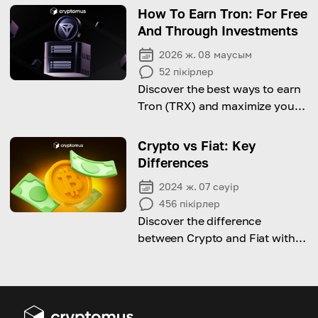
explore the potential risks
How To Earn Tron: For Free
involved!
And Through Investments
2026 ж. 08 маусым
52
пікірлер
Discover the best ways to earn
Tron (TRX) and maximize your
crypto portfolio.
Crypto vs Fiat: Key
Differences
2024 ж. 07 сәуір
456
пікірлер
Discover the difference
between Crypto and Fiat with
this comparison!