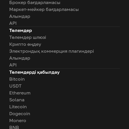
Брокер бағдарламасы
Маркет-мейкер бағдарламасы
Алымдар
API
Төлемдер
Төлемдер шлюзі
Крипто өңдеу
Электрондық коммерция плагиндері
Алымдар
API
Төлемдерді қабылдау
Bitcoin
USDT
Ethereum
Solana
Litecoin
Dogecoin
Monero
BNB