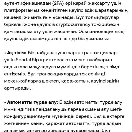
аутентификациядан (2FA) әрі қарай жақсарту үшін
платформамыз кеңейтілген қауіпсіздік шараларының
кешенді жиынтығын ұсынады. Бұл толықтырулар
біркелкі және қауіпсіз cryptocurrency тәжірибесін
қамтамасыз ету үшін жасалған. Осы инновациялық
қауіпсіздік шешімдерінің ішінде біз ұсынамыз
•
Ақ тізім:
Біз пайдаланушыларға транзакциялар
үшін белгілі бір криптовалюта мекенжайларын
алдын ала мақұлдауға мүмкіндік беретін ақ тізімді
енгіземіз. Бұл транзакцияларды тек сенімді
мекенжайларға шектеп, қаражаттың қауіпсіздігін
арттырады.
•
Автоматты түрде алу:
Біздің автоматты түрде алу
мүмкіндігіміз пайдаланушыларға ақшаны алу шегін
конфигурациялауға мүмкіндік береді. Бұл шектерге
жеткеннен кейін, қаражат автоматты түрде алдын
ала анықталған әмияндарға аударылады, бұл