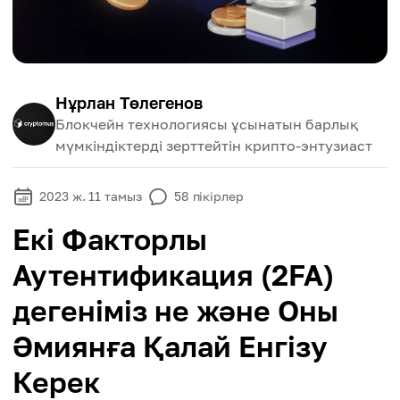
Нұрлан Төлегенов
Блокчейн технологиясы ұсынатын барлық
мүмкіндіктерді зерттейтін крипто-энтузиаст
2023 ж. 11 тамыз
58
пікірлер
Екі Факторлы
Аутентификация (2FA)
дегеніміз не және Оны
Әмиянға Қалай Енгізу
Керек