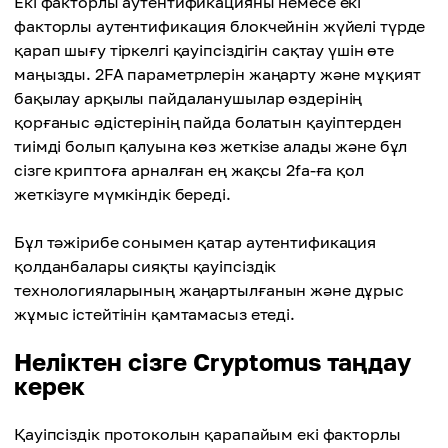
Екі факторлы аутентификацияны немесе екі
факторлы аутентификация блокчейнін жүйелі түрде
қарап шығу тіркелгі қауіпсіздігін сақтау үшін өте
маңызды. 2FA параметрлерін жаңарту және мұқият
бақылау арқылы пайдаланушылар өздерінің
қорғаныс әдістерінің пайда болатын қауіптерден
тиімді болып қалуына көз жеткізе алады және бұл
сізге криптоға арналған ең жақсы 2fa-ға қол
жеткізуге мүмкіндік береді.
Бұл тәжірибе сонымен қатар аутентификация
қолданбалары сияқты қауіпсіздік
технологияларының жаңартылғанын және дұрыс
жұмыс істейтінін қамтамасыз етеді.
Неліктен сізге Cryptomus таңдау
керек
Қауіпсіздік протоколын қарапайым екі факторлы