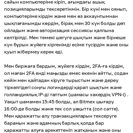
сайын компьютеріме кіріп, ағымдағы ашық
позицияларымды тексеретінмін. Бір күні мен оянып,
компьютеріме кірдім және мен өз аккаунтымнан
шықпағанымды көрдім, бірақ мен 30 күн болды деп
ойладым және авторизация сессиясы қалпына
келтірілді. Мен темекі шегуге шықтым және бірнеше
күн бұрын жүйеге кіргенімді есіме түсірдім және оны
қуып жібермеу керек еді.
Мен биржаға бардым, жүйеге кірдім, 2FA-ға кірдім,
ол маған 2FA енді маңызды емес екенін айтты, содан
кейін мен қайтадан кіруге тырыстым және дереу
тіркелгідегі соңғы логиндерді қарап шықтым және
голландиялық IP-ді таптым (шамасы хакердің VPN-і) .
Уақыт шамамен 15:45 болды, ал Bitmex шығару
16:00-де болды және тек сол уақытта (сол сәтте).
Мен қаражатты алу транзакцияларын тексеруге
барамын және адамның барлық қолда бар
қаражатты алуға әрекеттеніп жатқанын және оны