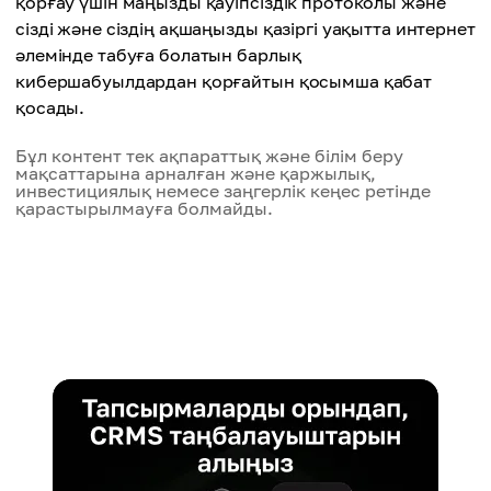
қорғау үшін маңызды қауіпсіздік протоколы және
сізді және сіздің ақшаңызды қазіргі уақытта интернет
әлемінде табуға болатын барлық
кибершабуылдардан қорғайтын қосымша қабат
қосады.
Бұл контент тек ақпараттық және білім беру
мақсаттарына арналған және қаржылық,
инвестициялық немесе заңгерлік кеңес ретінде
қарастырылмауға болмайды.