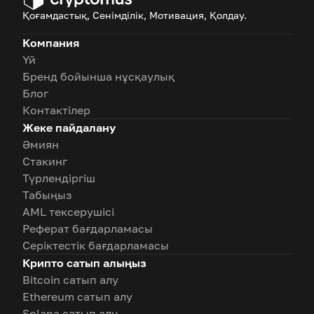
Қоғамдастық, Сенімділік, Мотивация, Қолдау.
Компания
Үй
Бренд бойынша нұсқаулық
Блог
Контактілер
Жеке пайдалану
Әмиян
Стакинг
Түрлендіргіш
Табыңыз
AML тексерушісі
Реферат бағдарламасы
Серіктестік бағдарламасы
Крипто сатып алыңыз
Bitcoin сатып алу
Ethereum сатып алу
Solana сатып алу