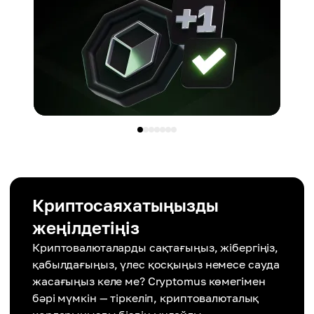
Криптосаяхатыңызды
жеңілдетіңіз
Криптовалюталарды сақтағыңыз, жібергіңіз,
қабылдағыңыз, үлес қосқыңыз немесе сауда
жасағыңыз келе ме? Cryptomus көмегімен
бәрі мүмкін — тіркеліп, криптовалюталық