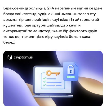
Бірақ сенімді болыңыз, 2FA қарапайым құпия сөзден
басқа сәйкестендірудің екінші нысанын талап ету
арқылы тіркелгілеріңіздің қауіпсіздігін айтарлықтай
күшейтеді. Бұл әртүрлі шабуылдар қаупін
айтарлықтай төмендетеді және бір факторға қауіп
төнсе де, тіркелгіңізге кіру қауіпсіз болып қала
береді.