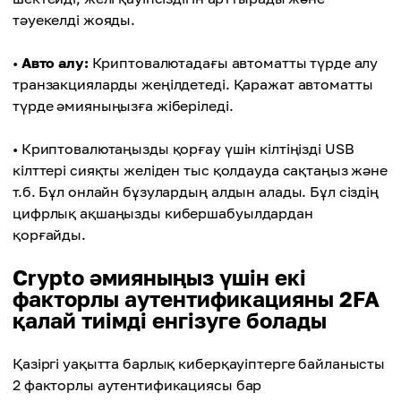
тәуекелді жояды.
•
Авто алу:
Криптовалютадағы автоматты түрде алу
транзакцияларды жеңілдетеді. Қаражат автоматты
түрде әмияныңызға жіберіледі.
• Криптовалютаңызды қорғау үшін кілтіңізді USB
кілттері сияқты желіден тыс қолдауда сақтаңыз және
т.б. Бұл онлайн бұзулардың алдын алады. Бұл сіздің
цифрлық ақшаңызды кибершабуылдардан
қорғайды.
Crypto әмияныңыз үшін екі
факторлы аутентификацияны 2FA
қалай тиімді енгізуге болады
Қазіргі уақытта барлық киберқауіптерге байланысты
2 факторлы аутентификациясы бар