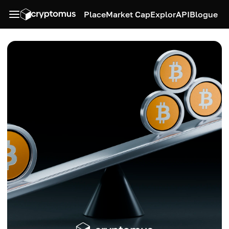
Place
Market Cap
Explor
API
Blogue