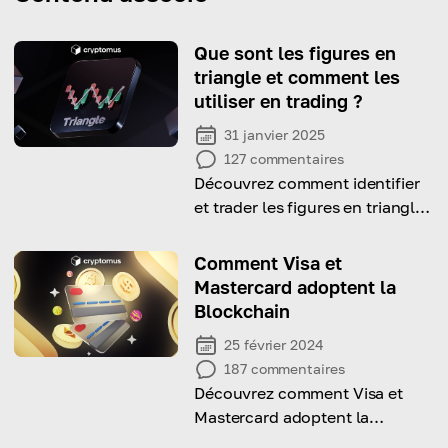
Que sont les figures en
triangle et comment les
utiliser en trading ?
31 janvier 2025
127
commentaires
Découvrez comment identifier
et trader les figures en triangle
pour maximiser vos profits et
anticiper les cassures de
Comment Visa et
marché.
Mastercard adoptent la
Blockchain
25 février 2024
187
commentaires
Découvrez comment Visa et
Mastercard adoptent la
technologie blockchain dans