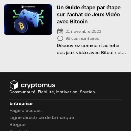
cette exploration approfondie
Un Guide étape par étape
sur l'achat de Jeux Vidéo
avec Bitcoin
21 novembre 2023
99
commentaires
Découvrez comment acheter
des jeux vidéo avec Bitcoin et
enrichir votre expérience de
jeu.
Communauté, Fiabilité, Motivation, Soutien.
Entreprise
Page d'accueil
Ligne directrice de la marque
Blogue