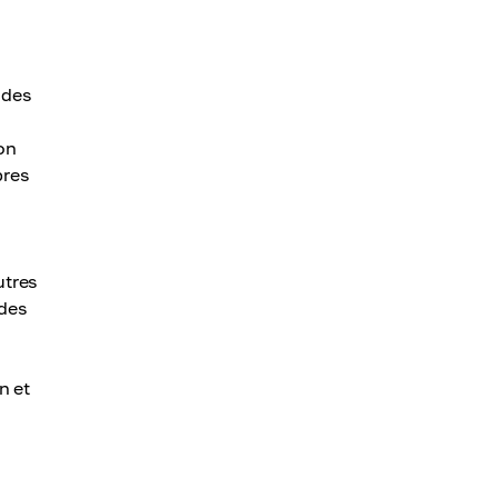
 des
on
pres
utres
 des
n et