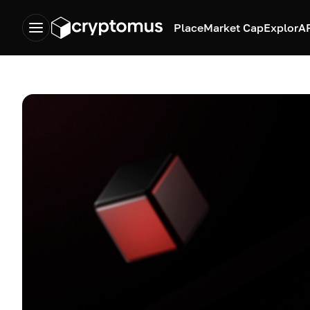
Place
Market Cap
Explor
A