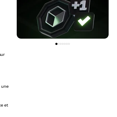
sur
r une
x
ce et