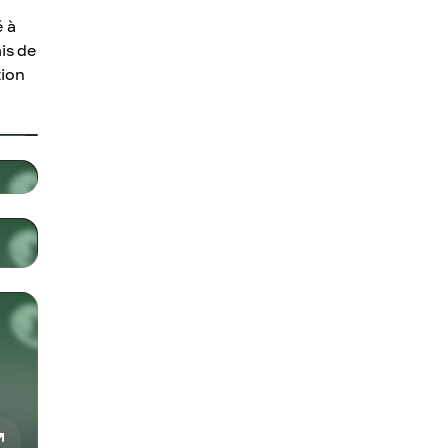
é à
is de
tion