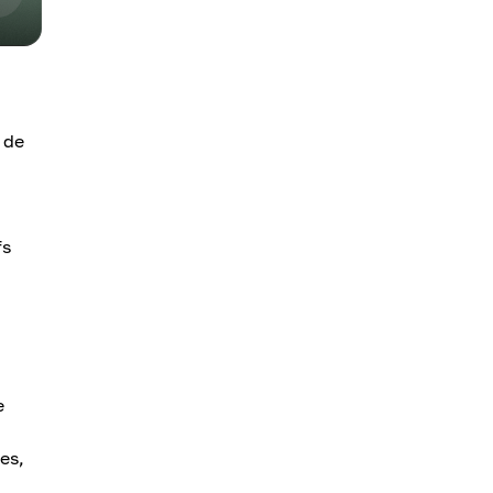
 de
fs
e
es,