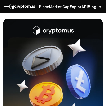
Place
Market Cap
Explor
API
Blogue