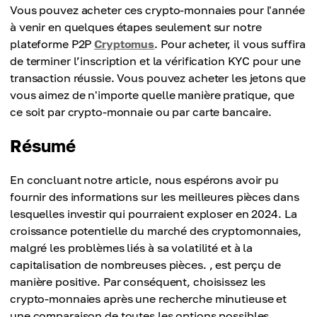
Sa valeur
boursière élevée, sa liquidité et son volume de
Vous pouvez acheter ces crypto-monnaies pour l'année
développement constant et la capacité de Solana à
Cette pièce maintient sa popularité à ce jour et
transactions élevé
à venir en quelques étapes seulement sur notre
traiter les transactions à la vitesse de l'éclair et à
beaucoup voient le potentiel de cette crypto-
plateforme P2P
Cryptomus
. Pour acheter, il vous suffira
moindre coût témoignent de son potentiel de
monnaie. Les prévisions indiquent que le projet
de terminer l’inscription et la vérification KYC pour une
succès à long terme
Ripple pourrait se transformer en un système de
transaction réussie. Vous pouvez acheter les jetons que
paiement décentralisé à grande échelle doté de sa
vous aimez de n'importe quelle manière pratique, que
propre crypto-monnaie. Vous pouvez en savoir
ce soit par crypto-monnaie ou par carte bancaire.
plus sur cette crypto-monnaie en suivant
ce lien
Résumé
En concluant notre article, nous espérons avoir pu
fournir des informations sur les meilleures pièces dans
lesquelles investir qui pourraient exploser en 2024. La
croissance potentielle du marché des cryptomonnaies,
malgré les problèmes liés à sa volatilité et à la
capitalisation de nombreuses pièces. , est perçu de
manière positive. Par conséquent, choisissez les
crypto-monnaies après une recherche minutieuse et
une comparaison de toutes les options possibles.