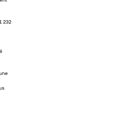
1 232
é
 une
us