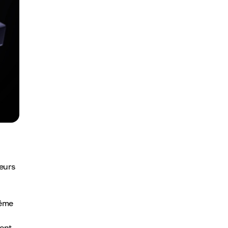
ieurs
même
vent