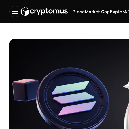
Place
Market Cap
Explor
A