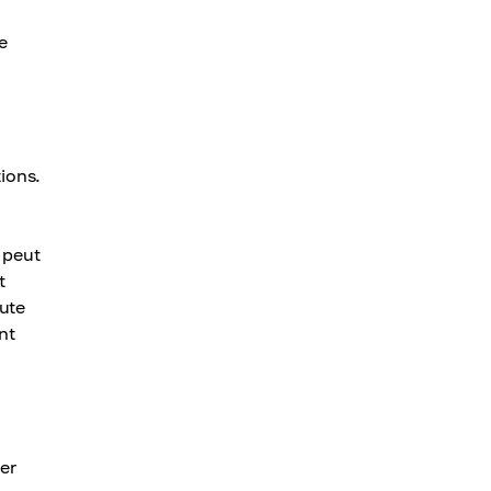
e
tions.
 peut
t
ute
nt
er