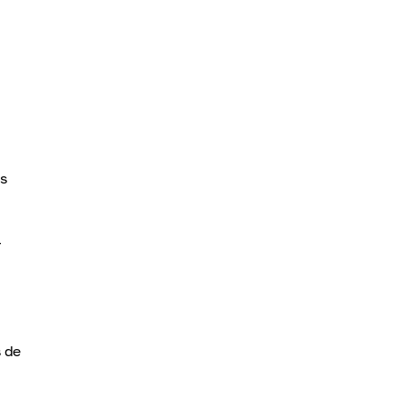
es
+
s de