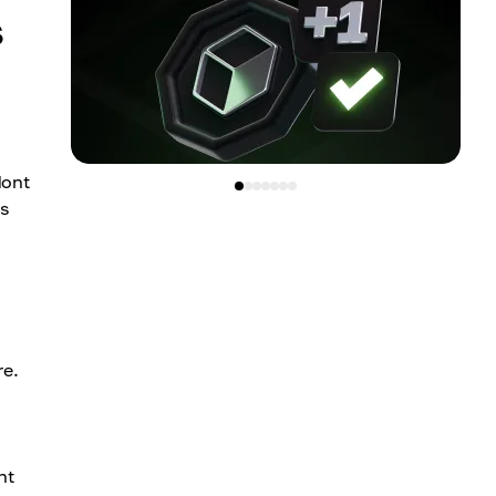
s
dont
es
re.
nt