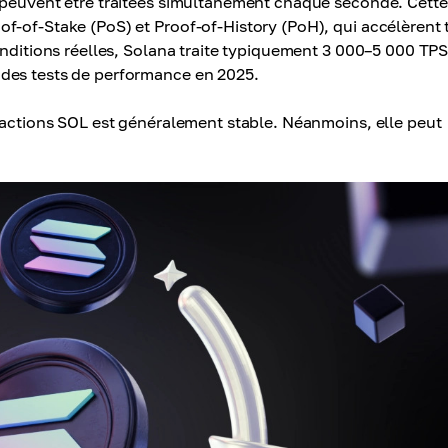
s peuvent être traitées simultanément chaque seconde. Cette
f-of-Stake (PoS) et Proof-of-History (PoH), qui accélèrent 
onditions réelles, Solana traite typiquement 3 000–5 000 TPS
des tests de performance en 2025.
nsactions SOL est généralement stable. Néanmoins, elle peut