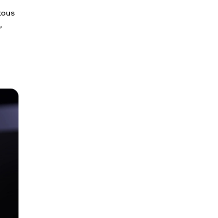
tous
,