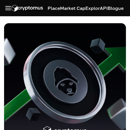
Place
Market Cap
Explor
API
Blogue