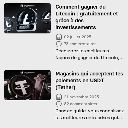
guide détaillé
Comment gagner du
Litecoin : gratuitement et
grâce à des
investissements
02 juillet 2025
73
commentaires
Découvrez les meilleures
façons de gagner du Litecoin,
des méthodes gratuites aux
investissements intelligents.
Magasins qui acceptent les
paiements en USDT
(Tether)
21 novembre 2025
82
commentaires
Dans ce guide, vous connaissez
les meilleures entreprises qui
acceptent les paiements en