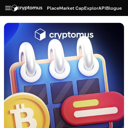
Place
Market Cap
Explor
API
Blogue