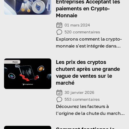
Entreprises Acceptant les
paiements en Crypto-
Monnaie
01 mars 2024
520
commentaires
Explorons comment la crypto-
monnaie s'est intégrée dans
l'industrie du jeu et quelles
entreprises l'ont déjà acceptée
Les prix des cryptos
chutent après une grande
vague de ventes sur le
marché
30 janvier 2026
553
commentaires
Découvrez les facteurs à
l’origine de la chute du marché
crypto et ce que cela signifie
pour les investisseurs