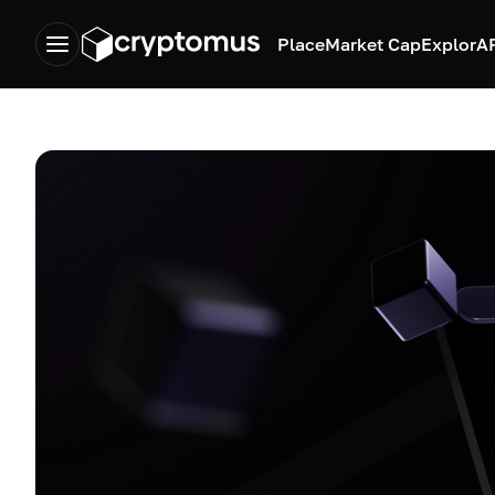
Place
Market Cap
Explor
A