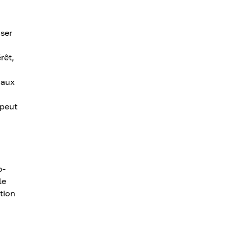
oser
rêt,
 aux
 peut
o-
le
tion