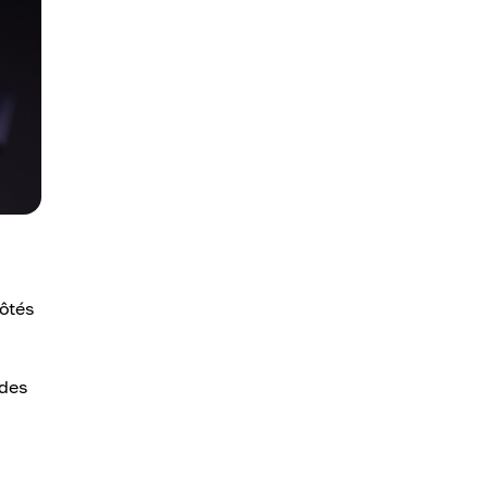
côtés
 des