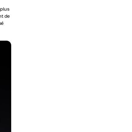
 plus
nt de
sé