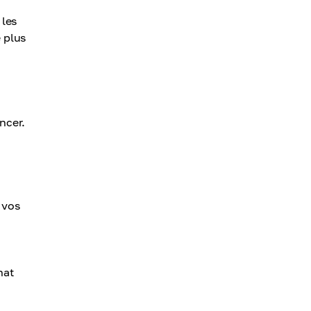
 les
e plus
ncer.
 vos
hat