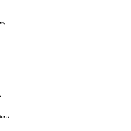
er,
r
s
ions