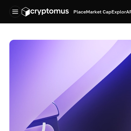
Place
Market Cap
Explor
A