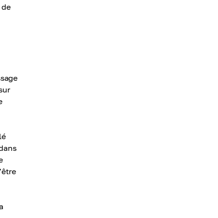
 de
ssage
sur
e
lé
 dans
e
'être
la