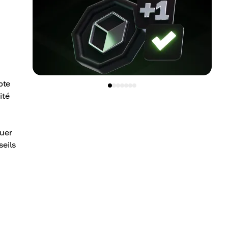
pte
ité
guer
eils