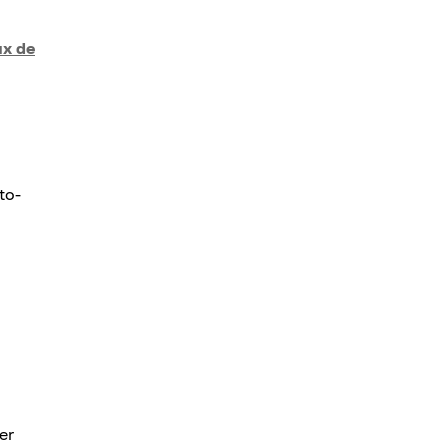
ux de
to-
er