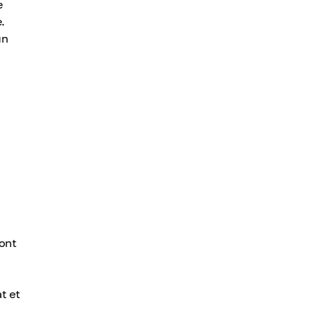
e
e.
un
 ont
t et