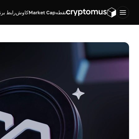
نقطه
Market Cap
کاوش
رابط برن