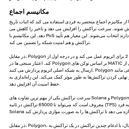
مکانیسم اجماع
کانیزم اجماع منحصر به فردی استفاده می کند که اثبات تاریخ (PoH) را با اثبات سهام (PoS) ترکیب می کند. PoH یک رکورد زمانی
ردازش شوند. سرعت تراکنش را افزایش می دهد و تاخیر را کاهش می
دهد. این مکانیسم با PoS تکمیل می‌شود، جایی که اعتباردهنده‌ها بر اساس تعداد توکن‌هایی که در اختیار دارند انتخاب می‌شوند. این معیار هم تأیید
تراکنش و هم امنیت شبکه را تضمین می کند.
در مقابل، Polygon به عنوان یک راه حل لایه 2 برای اتریوم عمل می کند و در درجه اول از Proof-of-Stake (PoS) برای اجماع استفاده می
کند. اعتبار سنجی ها در Polygon بر اساس توکن های MATIC شرط بندی شده انتخاب می شوند و تراکنش های خارج از زنجیره را قبل از
ارسال به شبکه اصلی اتریوم پردازش می کنند. Polygon همچنین از فناوری‌های مقیاس‌بندی اضافی مانند Plasma و Rollups استفاده می‌کند
 تراکنش‌ها به طور موثر کمک می‌کند. این راه‌اندازی به Polygon اجازه می‌دهد تا مقیاس‌پذیری اتریوم را در عین
حفظ امنیت آن افزایش دهد.
سرعت تراکنش یکی از مهم ترین تفاوت های Solana و Polygon سرعت تراکنش آنها است. سولانا به دلیل پردازش سریع تراکنش‌هایش
معروف است که می‌تواند تا 65000 تراکنش در ثانیه (TPS) را انجام دهد. این سرعت به لطف مکانیزم اجماع اثبات تاریخ منحصر به فرد
در مقابل، Polygon، به عنوان یک راه حل لایه 2 برای اتریوم، به لایه پایه آن بستگی دارد. در عین حال، با ادغام چندین تراکنش در یک تراکنش به