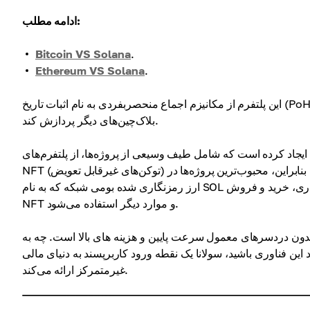
ادامه مطلب:
Bitcoin VS Solana
.
Ethereum VS Solana
.
این پلتفرم از مکانیزم اجماع منحصربفردی به نام اثبات تاریخ (PoH) استفاده می‌کند که به آن امکان می‌دهد تراکنش‌ها را سریع‌تر از بسیاری از
بلاک‌چین‌های دیگر پردازش کند.
 که شامل طیف وسیعی از پروژه‌ها، از پلتفرم‌های DeFi (مالی غیرمتمرکز) تا بازارهای
NFT (توکن‌های غیرقابل تعویض) است. بنابراین، محبوب‌ترین پروژه‌ها در Solana، صرافی غیرمتمرکز Serum و بازار NFT Solanart هستند.
ارز رمزنگاری شده بومی شبکه که به نام SOL شناخته می‌شود، نقشی حیاتی در این اکوسیستم ایفا می‌کند و برای سهام‌گذاری، خرید و فروش
NFT و موارد دیگر استفاده می‌شود.
بدون دردسرهای معمول سرعت پایین و هزینه های بالا است. چه به
ین فناوری باشید، سولانا یک نقطه ورود کاربرپسند به دنیای مالی
غیرمتمرکز ارائه می‌کند.