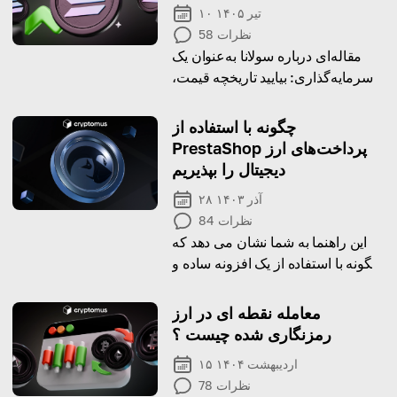
۱۰ تیر ۱۴۰۵
نظرات
58
مقاله‌ای درباره سولانا به‌عنوان یک
سرمایه‌گذاری: بیایید تاریخچه قیمت،
پتانسیل سرمایه‌گذاری و ریسک‌های
آن را تا جولای 2026 بررسی کنیم.
چگونه با استفاده از
PrestaShop پرداخت‌های ارز
دیجیتال را بپذیریم
۲۸ آذر ۱۴۰۳
نظرات
84
این راهنما به شما نشان می دهد که
چگونه با استفاده از یک افزونه ساده و
کارآمد، پرداخت های رمزنگاری شده
را در فروشگاه آنلاین پرستاشاپ خود
معامله نقطه ای در ارز
ادغام کنید.
رمزنگاری شده چیست ؟
۱۵ اردیبهشت ۱۴۰۴
نظرات
78