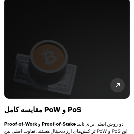
مقایسه کامل PoW و PoS
دو روش اصلی برای تایید
Proof-of-Stake
و
Proof-of-Work
تراکنش‌های ارز دیجیتال هستند. تفاوت اصلی بین PoW و PoS این