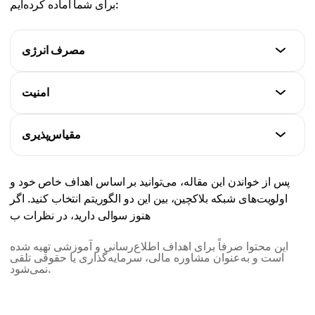
برای شما آماده کرده‌ایم:
مصرف انرژی
Proof-of-Work
امنیت
بسیار بالا. نیاز به سخت‌افزار قدرتمند برای استخراج.
Proof-of-Work
مقیاس‌پذیری
Proof-of-Stake
امتحان شده با زمان. بسیار پرهزینه و سخت برای حمله.
کم. نیاز به استیکینگ توکن‌ها به جای قدرت پردازش.
Proof-of-Work
پس از خواندن این مقاله، می‌توانید بر اساس اهداف خاص خود و
Proof-of-Stake
محدود. توان عملیاتی پایین و سرعت تراکنش‌های کند.
اولویت‌های شبکه بلاکچین، بین این دو الگوریتم انتخاب کنید. اگر
بالا، اما بستگی به توزیع استیک‌ها دارد. ریسک مرکزی شدن
هنوز سوالی دارید، در نظرات ب
بیشتر است.
Proof-of-Stake
مقیاس‌پذیری بهتر. سرعت تراکنش بالاتر و کارمزدهای کمتر.
این محتوا صرفاً برای اهداف اطلاع‌رسانی و آموزشی تهیه شده
است و به‌عنوان مشاوره مالی، سرمایه‌گذاری یا حقوقی تلقی
نمی‌شود.