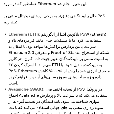
همانطور که در مورد Ethereum این تغییر انجام شد.
حال بیایید نگاهی دقیق‌تر به برخی ارزهای دیجیتال مبتنی بر PoS
بیندازیم:
بلاکچین ابتدا از الگوریتم PoW (Ethash)
Ethereum (ETH):
استفاده می‌کرد اما با مشکلات جدی مانند کارمزدهای بالا و
سرعت پایین پردازش تراکنش‌ها مواجه بود. با انتقال به
Ethereum 2.0 و معرفی Proof-of-Stake، شبکه از استخراج
به امنیت مبتنی بر تاییدکنندگان تغییر جهت داد. اکنون، هر کاربر
می‌تواند با استیک کردن ۳۲ ETH به تاییدکننده تبدیل شود. با
PoS، Ethereum مصرف انرژی خود را بیش از ۹۹.۹۵% کاهش
داده و زیرساخت‌های به‌روزرسانی‌های آینده را فراهم کرده
است.
از نسخه اختصاصی PoS در پروتکل
Avalanche (AVAX):
اجماع Avalanche استفاده می‌کند که با سرعت بالا و پردازش
موازی شناخته می‌شود. تاییدکنندگان در تصمیم‌گیری‌ها از
نمونه‌برداری محلی به جای جهانی استفاده می‌کنند که باعث
می‌شود اجماع در کمتر از یک ثانیه به دست آید. برای شرکت در