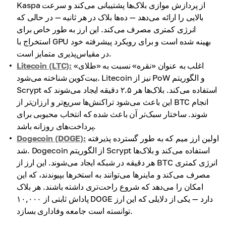
Kaspa از پردازش موازی بلاک‌ها پشتیبانی می‌کند و سرعت
بالایی را ارائه می‌دهد — ده‌ها بلاک در هر ثانیه — در حالی که
انرژی کمتری مصرف می‌کند. این ارز به طور خاص برای
استخراج با GPU بهینه شده است و برای رویکرد پیشرفته خود
در مقیاس‌پذیری متمایز است.
اغلب به عنوان «نقره» نسبت به «طلای»
Litecoin (LTC):
بیت‌کوین شناخته می‌شود. Litecoin نیز از PoW و الگوریتم
Scrypt استفاده می‌کند. بلاک‌ها هر ۲.۵ دقیقه ایجاد می‌شوند که
این باعث می‌شود تراکنش‌ها سریع‌تر و ارزان‌تر از BTC انجام
شوند. ساختار سبک‌تر آن باعث شده که انتخاب محبوبی برای
پرداخت‌های روزانه باشد.
اولین ارز میم که به طور گسترده پذیرفته
Dogecoin (DOGE):
شد. Dogecoin از الگوریتم Scrypt استفاده می‌کند و بلاک‌ها
هر دقیقه در شبکه ایجاد می‌شوند. این ارز از BTC انرژی کمتری
مصرف می‌کند و ماینرها می‌توانند به استخرها بپیوندند، که این
امکان را می‌دهد که شروع راحت‌تری داشته باشند. هر بلاک
پاداش ثابتی از ۱۰,۰۰۰ DOGE دارد — یکی از دلایلی که این ارز
توانسته است جامعه وفاداری بسازد.