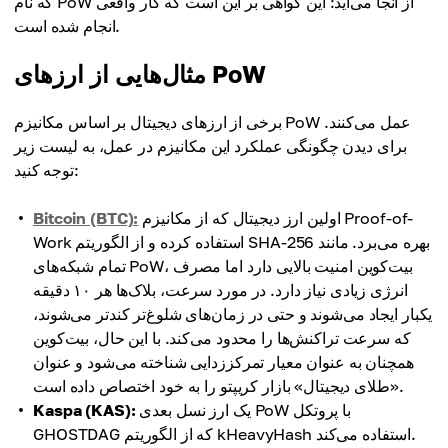
که نام PoW از آنجا می‌آید: این گواهی بر این است که کار واقعی
انجام شده است.
مثال‌هایی از ارزهای PoW
برخی از ارزهای دیجیتال بر اساس مکانیزم PoW عمل می‌کنند.
برای دیدن چگونگی عملکرد این مکانیزم در عمل، به لیست زیر
توجه کنید:
اولین ارز دیجیتال که از مکانیزم Proof-of-
Bitcoin (BTC):
Work استفاده کرده و از الگوریتم SHA-256 بهره می‌برد. مانند
تمام شبکه‌های PoW، بیت‌کوین امنیت بالایی دارد اما مصرف
انرژی زیادی نیاز دارد. در مورد سرعت، بلاک‌ها هر ۱۰ دقیقه
یکبار ایجاد می‌شوند و حتی در زمان‌های شلوغ‌تر کندتر می‌شوند،
که سرعت تراکنش‌ها را محدود می‌کند. با این حال، بیت‌کوین
همچنان به عنوان معیار تمرکززدایی شناخته می‌شود و عنوان
«طلای دیجیتال» بازار کریپتو را به خود اختصاص داده است.
یک ارز نسل بعدی PoW با پروتکل
Kaspa (KAS):
GHOSTDAG که از الگوریتم kHeavyHash استفاده می‌کند.