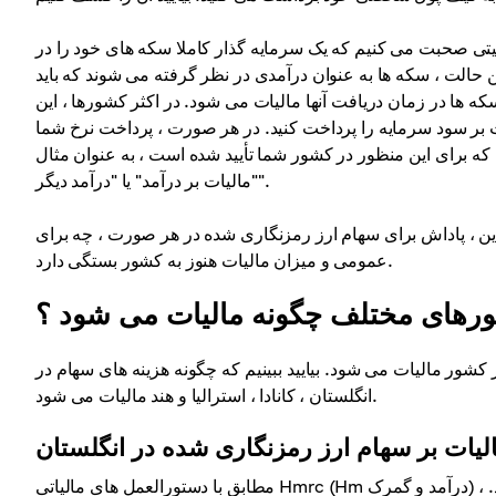
تی صحبت می کنیم که یک سرمایه گذار کاملا سکه های خود را در
ر این حالت ، سکه ها به عنوان درآمدی در نظر گرفته می شوند که باید
که ها در زمان دریافت آنها مالیات می شود. در اکثر کشورها ، این
 بر سود سرمایه را پرداخت کنید. در هر صورت ، پرداخت نرخ شما
 که برای این منظور در کشور شما تأیید شده است ، به عنوان مثال
"مالیات بر درآمد" یا "درآمد دیگر".
، پاداش برای سهام ارز رمزنگاری شده در هر صورت ، چه برای Ethereum ، Solana یا سایر نشانه ها مالیات می شود ، اما شرایط
عمومی و میزان مالیات هنوز به کشور بستگی دارد.
ورهای مختلف چگونه مالیات می شود ؟
کشور مالیات می شود. بیایید ببینیم که چگونه هزینه های سهام در
انگلستان ، کانادا ، استرالیا و هند مالیات می شود.
لیات بر سهام ارز رمزنگاری شده در انگلستان
مطابق با دستورالعمل های مالیاتی Hmrc (Hm درآمد و گمرک) ، درآمد سهام به شیوه ای مشابه با درآمد استخراج ارز دیجیتال مالیات می شود.