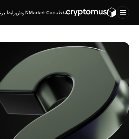
نقطه
Market Cap
کاوش
رابط برن