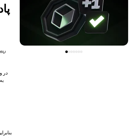
پا
ریس
در و
به
بنابرا