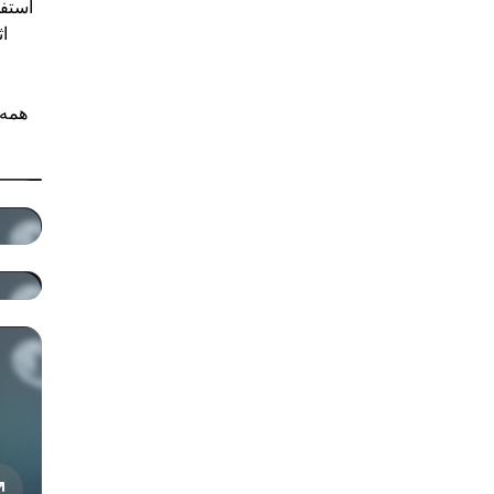
اث
همه 