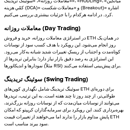
«معاملات روزانه»، «سوئینگ تریدینگ»، «HODLing»، «میانگین
کمّیِ هزینه (DCA)» و «معاملات شکست (Breakout)» اشاره
کرد. در ادامه هرکدام را با جزئیات بیشتری بررسی می‌کنیم.
معاملات روزانه (Day Trading)
در استراتژی معاملات روزانه، خرید و فروش ETH در همان یک
روز انجام می‌شود. این رویکرد با هدف کسب سود از نوسانات
کوتاه‌مدت و اجتناب از ریسکِ تغییرات شدید شبانه به‌کار می‌رود.
این استراتژی به رصد دقیق بازار نیاز دارد؛ بنابراین تریدرها از
نمودارها و اندیکاتورها (مثلاً RSI) برای پیش‌بینی استفاده می‌کنند.
سوئینگ تریدینگ (Swing Trading)
سوئینگ تریدینگ شامل نگهداری کوین‌های ETH برای دوره‌ای
طولانی‌تر، از چند روز تا چند هفته است. به این ترتیب، تریدرها
می‌توانند از نوسانات میان‌مدت که از نوسانات روزانه بزرگ‌ترند،
بهره‌برداری کنند. این رویکرد برای سرمایه‌گذاران کریپتو که امکان
پایشِ مداوم بازار را ندارند اما می‌خواهند از تغییرات قیمت ETH
سود ببرند مناسب است.