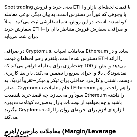
Spot trading یعنی خرید و فروش ETH با قیمت لحظه‌ایِ بازار و
با وجوهی که فوراً در دسترس است. به بیان دیگر، نوعی معامله
کوتاه‌مدت است. در این روش، شما سفارشی ثبت می‌کنید—مثلاً
سفارش خرید ETH—و صرافی، سفارش فروش متناظر با آن را
برای شما می‌یابد.
در صرافی Cryptomus، معاملات اسپات Ethereum ساده و در
دسترس شده است. پلتفرم رصدِ لحظه‌ایِ قیمت ETH را ارائه
می‌دهد و بیش از 100 جفت‌ارزی برای معامله فراهم می‌کند که
نقدشوندگیِ بالا و اجرای سریع را تضمین می‌کند. با رابط کاربری
دوست‌داشتنی و کارمزد حداقلی برای تیکر و میکر—تقریباً نزدیک به
صفر—Cryptomus انجام معاملات Ethereum را هم راحت و هم
سودآور می‌سازد. چه قصد خرید بلندمدت Ethereum را داشته
باشید و چه بخواهید از نوسانات بازار به‌صورت کوتاه‌مدت بهره
بگیرید، Cryptomus ابزارهای لازم برای تجربه‌ای روان را ارائه
می‌کند.
معاملات مارجین/اهرم (Margin/Leverage