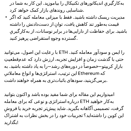
به‌کارگیریِ اندیکاتورهای تکنیکال را بیاموزید. این کار به شما در
شناسایی روندهای بازار کمک خواهد کرد.
مدیریت ریسک داشته باشید. فقط با میزانی معامله کنید که اگر
قیمت به‌طور تند کاهش یافت، توانِ از دست‌دادنش را داشته
باشید. برای حفاظت از دارایی‌ها در برابر نوسانات، از به‌کارگیریِ
گسترده وجوهِ استقراضی پرهیز کنید.
با رعایت این اصول، می‌توانید ETH را ایمن و سودآور معامله کنید.
حتی با گذشت زمان و افزایش تجربه، ارزش دارد که عدم‌قطعیتِ
بازارِ کریپتو—خصوصاً در دوره‌های رشد—را به یاد داشته باشید. به
این ترتیب، استراتژی‌ها و انواع معاملاتیِ Ethereum که
برمی‌گزینید، سودهای باثبات‌تری به همراه خواهند داشت.
امیدواریم این مقاله برای شما مفید بوده باشد و اکنون بتوانید
درباره استراتژی و نوعی که برای معامله ETH به‌کار خواهید
گرفت، تصمیمی آگاهانه بگیرید. شاید پیش‌تر تجربه خرید یا فروشِ
این کوین را داشته‌اید؟ تجربیات خود را در بخش نظرات به اشتراک
بگذارید!