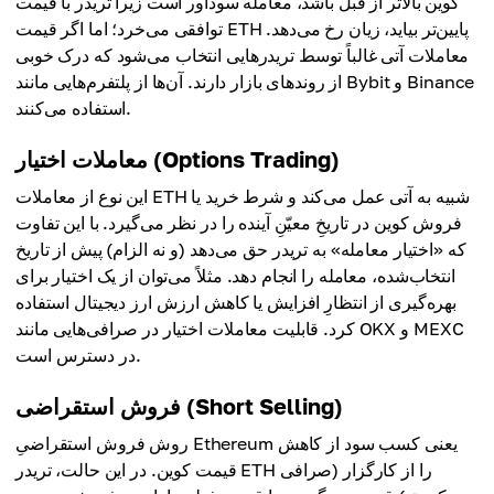
کوین بالاتر از قبل باشد، معامله سودآور است زیرا تریدر با قیمت
توافقی می‌خرد؛ اما اگر قیمت ETH پایین‌تر بیاید، زیان رخ می‌دهد.
معاملات آتی غالباً توسط تریدرهایی انتخاب می‌شود که درک خوبی
از روندهای بازار دارند. آن‌ها از پلتفرم‌هایی مانند Bybit و Binance
استفاده می‌کنند.
معاملات اختیار (Options Trading)
این نوع از معاملات ETH شبیه به آتی عمل می‌کند و شرط خرید یا
فروش کوین در تاریخِ معیّنِ آینده را در نظر می‌گیرد. با این تفاوت
که «اختیار معامله» به تریدر حق می‌دهد (و نه الزام) پیش از تاریخ
انتخاب‌شده، معامله را انجام دهد. مثلاً می‌توان از یک اختیار برای
بهره‌گیری از انتظارِ افزایش یا کاهش ارزش ارز دیجیتال استفاده
کرد. قابلیت معاملات اختیار در صرافی‌هایی مانند OKX و MEXC
در دسترس است.
فروش استقراضی (Short Selling)
روش فروش استقراضیِ Ethereum یعنی کسب سود از کاهش
قیمت کوین. در این حالت، تریدر ETH را از کارگزار (صرافی