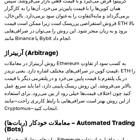
کریپتو) قرض می‌گیرد و با قیمت فعلیِ بازار می‌فروشد. سپس
همان کوین‌ها را با قیمت پایین‌تر می‌خرد، آن‌ها را به کارگزار
برمی‌گرداند و مابه‌التفاوت را به‌عنوان سود برمی‌دارد. بااین‌حال،
فروش استقراضی پرریسک است زیرا ممکن است قیمت ETH بالا
برود و به زیان منجر شود. این روش را می‌توان در صرافی‌هایی
مانند Binance یا Bybit انجام داد.
آربیتراژ (Arbitrage)
روش آربیتراژ در معاملات Ethereum به کسب سود از تفاوتِ
قیمتِ کوین در صرافی‌های مختلف اشاره دارد. یعنی تریدر، ETH را
در یک پلتفرم با قیمت پایین می‌خرد و در پلتفرمی دیگر با قیمت
بالاتر می‌فروشد. این روش ریسک پایینی دارد، اما باید سریع عمل
کنید چون اختلاف قیمت‌ها خیلی زود از بین می‌رود. برای استفاده
از این روش بهتر است صرافی‌هایی با رابط کاربری راحت—مانند
Cryptomus—انتخاب کنید.
معاملات خودکار (ربات‌ها) – Automated Trading
(Bots)
ربات‌های معاملات خودکارِ Ethereum از نرم‌افزاری استفاده