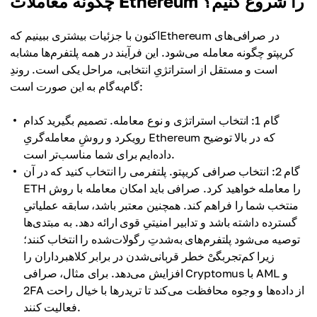
چگونه معاملات Ethereum را شروع کنیم؟
اکنون با جزئیات بیشتری ببینیم کهEthereum در صرافی‌های
کریپتو چگونه معامله می‌شود. این فرآیند در همه پلتفرم‌ها مشابه
است و مستقل از استراتژیِ انتخابی، مراحل یکی است. روندِ
گام‌به‌گام به این صورت است:
گام 1: انتخاب استراتژی و نوع معامله. تصمیم بگیرید کدام
رویکرد و روشِ معامله‌گریِ Ethereum که در بالا توضیح
داده‌ایم برای شما مناسب‌تر است.
گام 2: انتخاب صرافی کریپتو. پلتفرمی را انتخاب کنید که در آن
ETH را معامله خواهید کرد. صرافی باید امکان معامله با روش
منتخب شما را فراهم کند. همچنین معتبر باشد، سابقه عملیاتیِ
گسترده داشته باشد و تدابیر امنیتیِ قوی ارائه دهد. به مبتدی‌ها
توصیه می‌شود پلتفرم‌های به‌شدتِ رگولات‌شده را انتخاب کنند؛
زیرا کم‌تجربگیْ خطر قربانی‌شدن در برابر کلاهبرداران را
افزایش می‌دهد. برای مثال، صرافی Cryptomus با AML و
2FA از داده‌ها و وجوه محافظت می‌کند تا تریدرها با خیال راحت
فعالیت کنند.