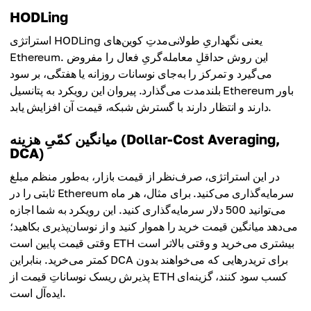
HODLing
استراتژی HODLing یعنی نگهداریِ طولانی‌مدتِ کوین‌های
Ethereum. این روش حداقلِ معامله‌گریِ فعال را مفروض
می‌گیرد و تمرکز را به‌جای نوسانات روزانه یا هفتگی، بر سود
بلندمدت می‌گذارد. پیروان این رویکرد به پتانسیل Ethereum باور
دارند و انتظار دارند با گسترش شبکه، قیمت آن افزایش یابد.
میانگین کمّیِ هزینه (Dollar-Cost Averaging,
DCA)
در این استراتژی، صرف‌نظر از قیمت بازار، به‌طور منظم مبلغ
ثابتی را در Ethereum سرمایه‌گذاری می‌کنید. برای مثال، هر ماه
می‌توانید 500 دلار سرمایه‌گذاری کنید. این رویکرد به شما اجازه
می‌دهد میانگین قیمت خرید را هموار کنید و از نوسان‌پذیری بکاهید؛
وقتی قیمت پایین است ETH بیشتری می‌خرید و وقتی بالاتر است
کمتر می‌خرید. بنابراین DCA برای تریدرهایی که می‌خواهند بدون
پذیرش ریسک نوساناتِ قیمت از ETH کسب سود کنند، گزینه‌ای
ایده‌آل است.