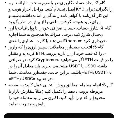
گام 3: ایجاد حساب کاربری. در پلتفرم منتخب با ارائه نام و
ایمیل ثبت‌نام کنید. مراحل احراز هویت و KYC را بگذرانید؛ برای
این کار گذرنامه یا گواهی‌نامه رانندگی را آماده داشته باشید و
برای تأیید هویت، گرفتن سلفی را از پیش در نظر بگیرید.
گام 4: شارژ حساب. حساب صرافی خود را با پول فیات یا ارز
دیجیتال شارژ کنید. برخی صرافی‌ها همچنین به شما اجازه
می‌دهند با کارت اعتباری یا نقدی Ethereum خریداری کنید.
گام 5: انتخاب جفت‌ارز معاملاتی. سپس ارزی را که واریز
کرده‌اید و مقدار ETHی را که قصد خرید آن را دارید بررسی
کنید. در صرافی Cryptomus، اگر می‌خواهید ETH را در قیمت
مشخصی بخرید، باید معادل آن را در USDT یا USDC داشته
باشید. در این حالت، جفت‌ارز معاملاتی شما «ETH/USDT» یا
«ETH/USDC» خواهد بود.
گام 6: انجام معامله. مطابق روش انتخابی عمل کنید: به صفحه
مربوطه بروید، داده‌ها را تکمیل کنید (مثلاً سفارش بازار یا
محدود) و اقدام را تأیید کنید. اکنون می‌توانید معامله خود را
پایش و مدیریت نمایید.