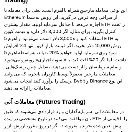
Trading)
این نوعی معامله مارجینِ همراه با اهرم است. یعنی برای معامله با
Ethereum از صرافی وجه قرض می‌گیرید. این روش به شما
اجازه می‌دهد با حداقل سرمایه اولیه، مقدار بیشتری ETH را تحت
کنترل بگیرید. برای مثال، اگر 3,000 دلار دارید و قیمت کوین
3,500 دلار است، می‌توانید از اهرم 5x استفاده کنید و ETH به
ارزش 15,000 دلار بخرید. اگر قیمت بازارِ کوین تنها 4% افزایش
یابد، به‌واسطه اهرم 5x، 20% سود روی سرمایه اولیه خواهید
داشت؛ اما اگر 20% افت کند، با «تسویه اجباری» روبه‌رو می‌شوید
و تمام سرمایه‌تان را از دست می‌دهید. به‌دلیل چنین ریسک‌هایی،
معاملات مارجین معمولاً توسط کاربران باتجربه که می‌توانند
ریسک را برآورد کنند انتخاب می‌شود. Bybit و Binance این نوع
معاملات را ارائه می‌دهند.
معاملات آتی (Futures Trading)
در معاملات آتی، سرمایه‌گذاران وارد قراردادی می‌شوند که طبق
آن موافقت می‌کنند در تاریخ مشخصی در آینده، ETH را با قیمتی از
پیش تعیین‌شده بخرند یا بفروشند. اگر در روزِ مقرر، ارزش بازارِ