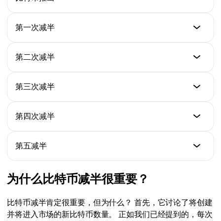
日期
第一次减半
2009年一月三日
日期
第二次减半
整块奖励
2012年十一月二十八日
50新BTC
日期
第三次减半
整块奖励
2016年九月七日
25新BTC
日期
第四次减半
整块奖励
2020年五月十一日
12.5新BTC
日期
第五减半
整块奖励
2024年四月二十日
6.25新BTC
日期
为什么比特币减半很重要？
整块奖励
预计2028
3.125新BTC
比特币减半肯定很重要，但为什么？ 首先，它讨论了将创建
整块奖励
并将进入市场的新比特币数量。 正如我们已经提到的，每次
1.5625新BTC