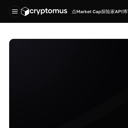
点
Market Cap
探险家
API
博