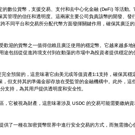
穩定的數位貨幣，支援交易、支付和去中心化金融 (DeFi) 等活動
 擁有和經營，確保其管理的信任和透明度。這兩家主要公司負責該幣的開發、發
nbase 在跨不同平台和交易所分配代幣方面發揮關鍵作用，確保其廣泛
受歡迎的貨幣之一值得信賴且廣泛使用的穩定幣。它越來越多地
用途包括從促進跨境支付到在動蕩的市場中為投資者提供穩定的
幣都是完全預留的，這意味著它由美元或等值資產1:1支持，確保其穩
司）承保，但支持其的準備金卻存放在受監管的金融機構中。此外，這
到充分支持，為其用戶提供透明度和安全性。
區，它被視為財產，這意味著涉及 USDC 的交易可能需要繳納資
戶提供了一種在加密貨幣世界中進行安全交易的方式，而無需擔心