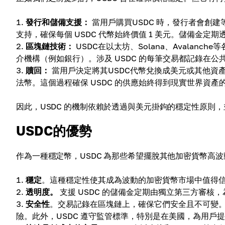
發行和儲備支援：
當用戶購買USDC 時，發行者會創建
支持，確保每個 USDC 代幣始終價值 1 美元。儲備金
區塊鏈技術：
USDC在以太坊、Solana、Avala
介機構（例如銀行）。涉及 USDC 的每筆交易都記錄在
贖回：
當用戶決定將其USDC代幣兌換成美元或其他資
法幣。這個過程確保 USDC 的供應始終得到現實世界資產
因此，USDC 的機制依賴於透過與美元掛鉤的穩定性原則
USDC的優勢
作為一種穩定幣，USDC 為那些希望擺脫其他加密貨幣高波
穩定
。這種穩定性使其成為波動的加密貨幣市場中值得
透明度。
支援 USDC 的儲備金定期由獨立第三方審
安全性
。交易記錄在區塊鏈上，確保它們安全且不可變。
險。此外，USDC 遵守監管標準，特別是在美國，為用戶