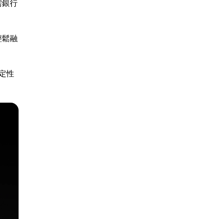
需銀行
輕鬆融
定性