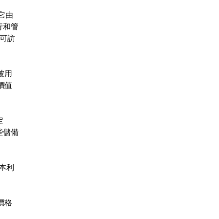
。它由
行和管
的可訪
被用
價值
定
些儲備
本利
價格