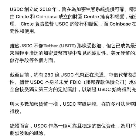
USDC 創立於 2018 年，旨在為加密生態系統提供可靠、
由 Circle 和 Coinbase 成立的財團 Centre
理。 Circle 負責監督 USDC 的發行和贖回，而 Coi
問性和使用。
雖然USDC 不像
Tether (USDT)
那樣受歡迎，但它已成為最
來減輕更廣泛的加密貨幣市場中常見的波動性。美元硬幣的
儲存手段等各個方面。
截至目前，約有 280 億 USDC 代幣正在流通。每個代
性。儘管 USDC 本身並未受 FDIC（聯邦存款保險公
金會接受獨立第三方的定期審計，以驗證 USDC 始終得
與大多數加密貨幣一樣，USDC 需繳納
稅
。在許多司法管轄
得稅。
總體而言，USDC 作為一種可靠且穩定的數位資產，為用
劇烈波動的風險。