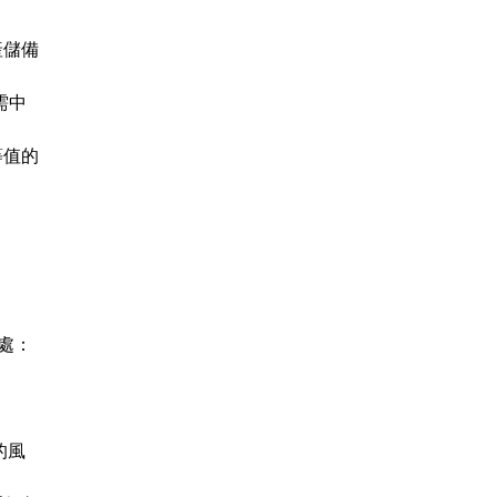
產儲備
需中
等值的
處：
的風