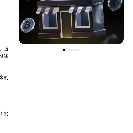
。這
麼讓
來的
1 的