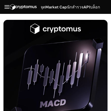
จุด
Market Cap
นักสำรวจ
API
บล็อก