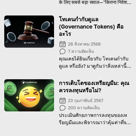
के लिए सबसे बड़ा सवाल—"कितना निवेश
करें?"—का उत्तर क्या है और इसमें कौन-से
जोखिम और संभावित लाभ शामिल हैं।
โทเคนกำกับดูแล
(Governance Tokens) คือ
อะไร
28 สิงหาคม 2568
7
ความคิดเห็น
คุณเคยได้ยินเกี่ยวกับ โทเคนกำกับ
ดูแล หรือยัง? มาดูกันว่าสิ่งเหล่านี้
คืออะไร และมีจุดประสงค์อะไรใน
บทความนี้!
การเติบโตของเหรียญมีม: คุณ
ควรลงทุนหรือไม่?
23 กุมภาพันธ์ 2567
200
ความคิดเห็น
ประเมินศักยภาพการลงทุนของเห
รียญมีมและพิจารณาว่าคุ้มค่าที่จะ
ซื้อหรือไม่