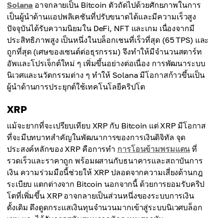
Solana
อาจกลายเป็น Bitcoin ตัวถัดไปด้วยศักยภาพในการ
เป็นผู้นำด้านแอปพลิเคชันที่ปรับขนาดได้และมีความเร็วสูง
ปัจจุบันได้รับความนิยมใน DeFi, NFT และเกม เนื่องจากมี
ประสิทธิภาพสูง เป็นหนึ่งในบล็อกเชนที่เร็วที่สุด (65 TPS) และ
ถูกที่สุด (เศษของเซนต์ต่อธุรกรรม) จึงทำให้มีจำนวนสตาร์ท
อัพและโปรเจ็กต์ใหม่ ๆ เพิ่มขึ้นอย่างต่อเนื่อง การพัฒนาระบบ
นิเวศและนวัตกรรมต่าง ๆ ทำให้ Solana มีโอกาสก้าวขึ้นเป็น
ผู้นำด้านการประยุกต์ใช้เทคโนโลยีคริปโต
XRP
แม้จะยากที่จะเปรียบเทียบ XRP กับ Bitcoin แต่ XRP มีโอกาส
ที่จะมีบทบาทสำคัญในพัฒนาการของการเงินดิจิทัล จุด
ประสงค์หลักของ XRP คือการทำ
การโอนข้ามพรมแดน
ที่
รวดเร็วและราคาถูก พร้อมผสานกับธนาคารและสถาบันการ
เงิน ความร่วมมือนี้ช่วยให้ XRP ปลอดจากความเสี่ยงด้านกฎ
ระเบียบ แตกต่างจาก Bitcoin นอกจากนี้ ด้วยการยอมรับคริป
โตที่เพิ่มขึ้น XRP อาจกลายเป็นส่วนหนึ่งของระบบการเงิน
ดั้งเดิม ดึงดูดกระแสเงินทุนจำนวนมากเข้าสู่ระบบนิเวศบล็อก