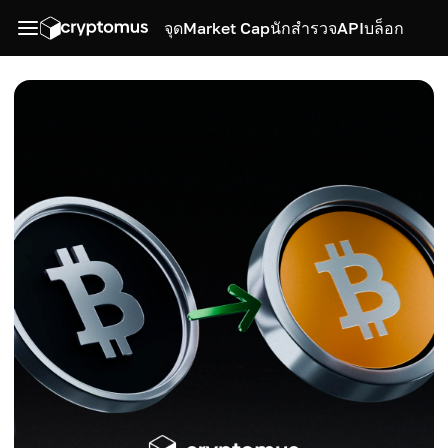
จุด
Market Cap
นักสำรวจ
API
บล็อก