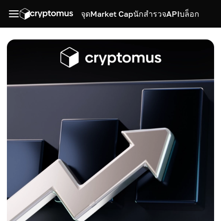
จุด
Market Cap
นักสำรวจ
API
บล็อก