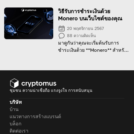
เหมาะกับกลยุทธ์การลงทุนคริปโต
ของคุณมากกว่ากัน!
วิธีรับการชำระเงินด้วย
Monero บนเว็บไซต์ของคุณ
20 พฤศจิกายน 2567
88
ความคิดเห็น
มาดูกันว่าคุณจะเริ่มต้นรับการ
ชำระเงินด้วย **Monero** สำหรับ
ธุรกิจของคุณได้อย่างไร ผ่านคู่มือ
ฉบับสมบูรณ์นี้!
ชุมชน ความน่าเชื่อถือ แรงจูงใจ การสนับสนุน
บริษัท
บ้าน
แนวทางการสร้างแบรนด์
บล็อก
ติดต่อเรา