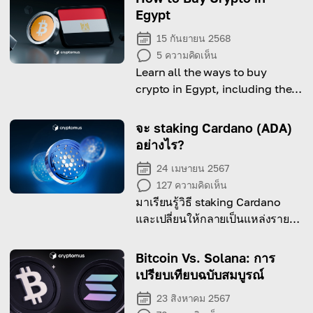
Egypt
15 กันยายน 2568
5
ความคิดเห็น
Learn all the ways to buy
crypto in Egypt, including the
leal side, available options and
a step-by-step guide to do it.
จะ staking Cardano (ADA)
อย่างไร?
24 เมษายน 2567
127
ความคิดเห็น
มาเรียนรู้วิธี staking Cardano
และเปลี่ยนให้กลายเป็นแหล่งรายได้
แบบ passive income!
Bitcoin Vs. Solana: การ
เปรียบเทียบฉบับสมบูรณ์
23 สิงหาคม 2567