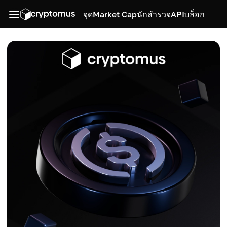
จุด
Market Cap
นักสำรวจ
API
บล็อก