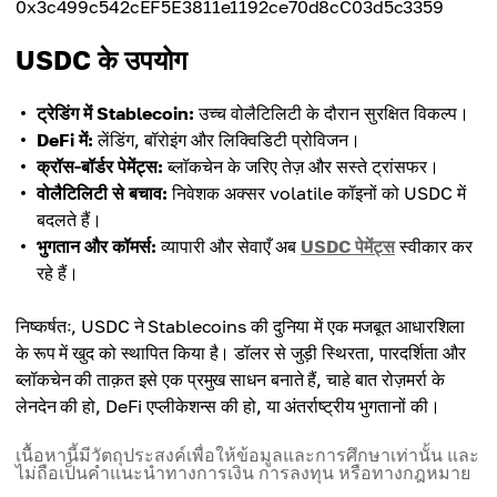
0x3c499c542cEF5E3811e1192ce70d8cC03d5c3359
USDC के उपयोग
ट्रेडिंग में Stablecoin:
उच्च वोलैटिलिटी के दौरान सुरक्षित विकल्प।
DeFi में:
लेंडिंग, बॉरोइंग और लिक्विडिटी प्रोविजन।
क्रॉस-बॉर्डर पेमेंट्स:
ब्लॉकचेन के जरिए तेज़ और सस्ते ट्रांसफर।
वोलैटिलिटी से बचाव:
निवेशक अक्सर volatile कॉइनों को USDC में
बदलते हैं।
भुगतान और कॉमर्स:
व्यापारी और सेवाएँ अब
USDC पेमेंट्स
स्वीकार कर
रहे हैं।
निष्कर्षतः, USDC ने Stablecoins की दुनिया में एक मजबूत आधारशिला
के रूप में खुद को स्थापित किया है। डॉलर से जुड़ी स्थिरता, पारदर्शिता और
ब्लॉकचेन की ताक़त इसे एक प्रमुख साधन बनाते हैं, चाहे बात रोज़मर्रा के
लेनदेन की हो, DeFi एप्लीकेशन्स की हो, या अंतर्राष्ट्रीय भुगतानों की।
เนื้อหานี้มีวัตถุประสงค์เพื่อให้ข้อมูลและการศึกษาเท่านั้น และ
ไม่ถือเป็นคำแนะนำทางการเงิน การลงทุน หรือทางกฎหมาย