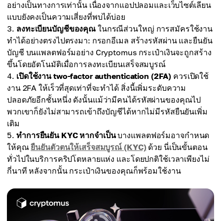
อย่างเป็นทางการเท่านั้น เนื่องจากแอปปลอมและเว็บไซต์เลียน
แบบยังคงเป็นความเสี่ยงที่พบได้บ่อย
ลงทะเบียนบัญชีของคุณ
ในกรณีส่วนใหญ่ การสมัครใช้งาน
ทำได้อย่างตรงไปตรงมา: กรอกอีเมล สร้างรหัสผ่าน และยืนยัน
บัญชี บนแพลตฟอร์มอย่าง Cryptomus กระเป๋าเงินจะถูกสร้าง
ขึ้นโดยอัตโนมัติเมื่อการลงทะเบียนเสร็จสมบูรณ์
เปิดใช้งาน two-factor authentication (2FA)
ควรเปิดใช้
งาน 2FA ให้เร็วที่สุดเท่าที่จะทำได้ สิ่งนี้เพิ่มระดับความ
ปลอดภัยอีกชั้นหนึ่ง ดังนั้นแม้ว่ามีคนได้รหัสผ่านของคุณไป
พวกเขาก็ยังไม่สามารถเข้าถึงบัญชีได้หากไม่มีรหัสยืนยันเพิ่ม
เติม
ทำการยืนยัน KYC หากจำเป็น
บางแพลตฟอร์มอาจกำหนด
ให้คุณ
ยืนยันตัวตนให้เสร็จสมบูรณ์ (KYC)
ด้วย นี่เป็นขั้นตอน
ทั่วไปในบริการคริปโตหลายแห่ง และโดยปกติใช้เวลาเพียงไม่
กี่นาที หลังจากนั้น กระเป๋าเงินของคุณก็พร้อมใช้งาน