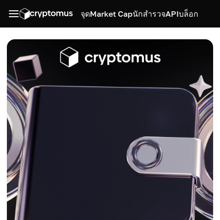
จุด
Market Cap
นักสำรวจ
API
บล็อก