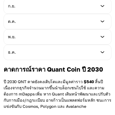
$165.00
ต่ำสุด
ก.ย.
สูงสุด
$162.00
เฉลี่ย
$185.00
$170.00
ต่ำสุด
ต.ค.
สูงสุด
$165.00
เฉลี่ย
$190.00
$174.00
ต่ำสุด
พ.ย.
สูงสุด
$168.00
เฉลี่ย
$195.00
$178.00
ต่ำสุด
ธ.ค.
สูงสุด
$170.00
เฉลี่ย
$198.00
$182.00
ต่ำสุด
คาดการณ์ราคา Quant Coin ปี 2030
สูงสุด
$175.00
เฉลี่ย
$205.00
$186.00
ปี 2030 QNT คาดยังคงเติบโตและมีมูลค่าราว
$540
สิ้นปี
สูงสุด
เนื่องจากธุรกิจจำนวนมากขึ้นนำบล็อกเชนไปใช้ และความ
เฉลี่ย
$210.00
ต้องการ mDapps เพิ่ม หาก Quant เดินหน้าพัฒนาและปรับตัว
$192.00
กับการเมือง/กฎระเบียบ อาจก้าวเป็นแพลตฟอร์มหลัก ชนะการ
เฉลี่ย
แข่งขันกับ Cosmos, Polygon และ Avalanche
$198.00