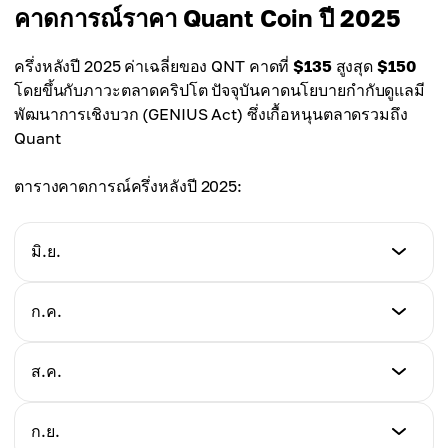
ราคา
คาดการณ์ราคา Quant Coin ปี 2025
เปลี่ยนแปลง/วัน
$104.00
+0.98%
ครึ่งหลังปี 2025 ค่าเฉลี่ยของ QNT คาดที่
$135
สูงสุด
$150
เปลี่ยนแปลง/วัน
โดยขึ้นกับภาวะตลาดคริปโต ปัจจุบันคาดนโยบายกำกับดูแลมี
+0.97%
พัฒนาการเชิงบวก (GENIUS Act) ซึ่งเกื้อหนุนตลาดรวมถึง
Quant
ตารางคาดการณ์ครึ่งหลังปี 2025:
มิ.ย.
ต่ำสุด
ก.ค.
$86.55
ต่ำสุด
ส.ค.
สูงสุด
$100.00
$125.00
ต่ำสุด
ก.ย.
สูงสุด
$105.00