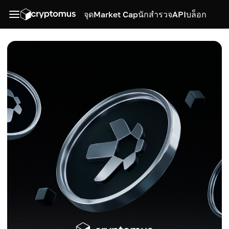
จุด
Market Cap
นักสำรวจ
API
บล็อก