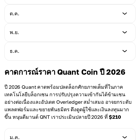
เฉลี่ย
$129.00
$106.00
ต่ำสุด
ต.ค.
สูงสุด
$110.00
เฉลี่ย
$128.00
$110.00
ต่ำสุด
พ.ย.
สูงสุด
$115.00
เฉลี่ย
$135.00
$115.00
ต่ำสุด
ธ.ค.
สูงสุด
$120.00
เฉลี่ย
$140.00
$122.00
ต่ำสุด
คาดการณ์ราคา Quant Coin ปี 2026
สูงสุด
$125.00
เฉลี่ย
$145.00
$128.00
ปี 2026 Quant คาดพร้อมปลดล็อกศักยภาพเต็มที่ในภาค
สูงสุด
เทคโนโลยีบล็อกเชน การปรับปรุงความเข้ากันได้ข้ามเชน
เฉลี่ย
$150.00
อย่างต่อเนื่องและอัปเดต Overledger สม่ำเสมอ อาจยกระดับ
$132.00
แพลตฟอร์มและขยายพันธมิตร ดึงดูดผู้ใช้และเงินลงทุนมาก
เฉลี่ย
ขึ้น หนุนดีมานด์ QNT เราประเมินปลายปี 2026 ที่
$210
$135.00
ม.ค.