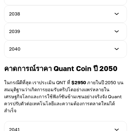
$1000.00
เฉลี่ย
$1150.00
$880.00
ต่ำสุด
2038
สูงสุด
$1150.00
เฉลี่ย
$1300.00
$1000.00
ต่ำสุด
2039
สูงสุด
$1250.00
เฉลี่ย
$1450.00
$1150.00
ต่ำสุด
2040
สูงสุด
$1350.00
เฉลี่ย
$1600.00
$1280.00
ต่ำสุด
คาดการณ์ราคา Quant Coin ปี 2050
สูงสุด
$1450.00
เฉลี่ย
$1750.00
$1400.00
ในกรณีดีที่สุด เราประเมิน QNT ที่
$2950
ภายในปี 2050 บน
สูงสุด
สมมุติฐานว่าเกิดการยอมรับคริปโตอย่างแพร่หลายใน
เฉลี่ย
$1900.00
เศรษฐกิจโลกและการใช้ฟังก์ชันข้ามเชนอย่างจริงจัง Quant
$1500.00
ควรปรับตัวต่อเทคโนโลยีและความต้องการตลาดใหม่ได้
เฉลี่ย
สำเร็จ
$1600.00
2041