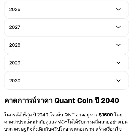
2026
ต่ำสุด
2027
$130.00
ต่ำสุด
2028
สูงสุด
$200.00
$210.00
ต่ำสุด
2029
สูงสุด
$260.00
เฉลี่ย
$300.00
$180.00
ต่ำสุด
2030
สูงสุด
$350.00
เฉลี่ย
$400.00
$250.00
ต่ำสุด
คาดการณ์ราคา Quant Coin ปี 2040
สูงสุด
$450.00
เฉลี่ย
$500.00
$330.00
ในกรณีดีที่สุด ปี 2040 โทเค็น QNT อาจอยู่ราว
$1600
โดย
สูงสุด
คาดว่าประเด็นกำกับดูแลครিপโตได้รับการคลี่คลายอย่างเป็น
เฉลี่ย
$650.00
บวก เศรษฐกิจดั้งเดิมกับคริปโตอาจหลอมรวม สร้างเงื่อนไข
$420.00