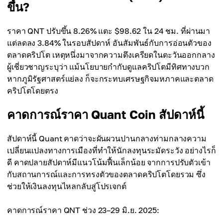
ขึ้น?
ราคา QNT ปรับขึ้น 8.26% แตะ $98.62 ใน 24 ชม. ที่ผ่านมา
แต่ลดลง 3.84% ในรอบสัปดาห์ อันสัมพันธ์กับการอ่อนตัวของ
ตลาดคริปโต เหตุหนึ่งมาจากความตึงเครียดในตะวันออกกลาง
ผู้เชี่ยวชาญระบุว่า แม้นโยบายกำกับดูแลคริปโตมีทิศทางบวก
หากภูมิรัฐศาสตร์แย่ลง ก็จะกระทบเศรษฐกิจมหภาคและตลาด
คริปโตโดยตรง
คาดการณ์ราคา Quant Coin สัปดาห์นี้
สัปดาห์นี้ Quant คาดว่าจะผันผวนปานกลางท่ามกลางความ
เปลี่ยนแปลงทางการเมืองที่ทำให้นักลงทุนระมัดระวัง อย่างไรก็
ดี คาดปลายสัปดาห์มีแนวโน้มฟื้นเล็กน้อย จากการปรับตัวเข้า
กับสถานการณ์และการทรงตัวของตลาดคริปโตโดยรวม ซึ่ง
ช่วยให้เงินลงทุนไหลกลับสู่โปรเจกต์
คาดการณ์ราคา QNT ช่วง 23–29 มิ.ย. 2025: