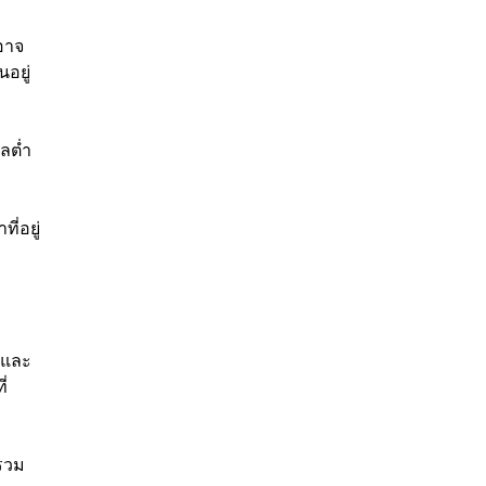
อาจ
อยู่
ลต่ำ
ี่อยู่
ยและ
่
่รวม