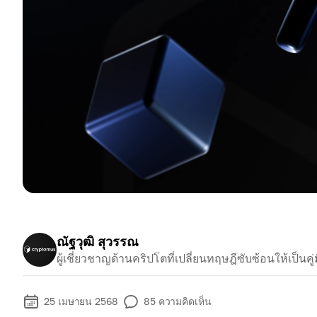
ณัฐวุฒิ สุวรรณ
ผู้เชี่ยวชาญด้านคริปโตที่เปลี่ยนทฤษฎีซับซ้อนให้เป็นคู่ม
25 เมษายน 2568
85
ความคิดเห็น