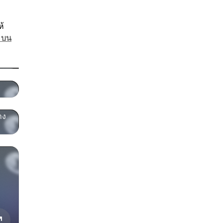
ห้
 บน
าง