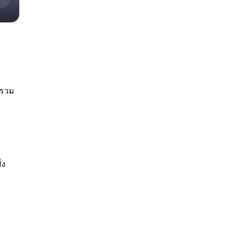
 รวม
ะ
่ง