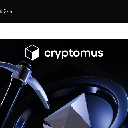
I
บล็อก