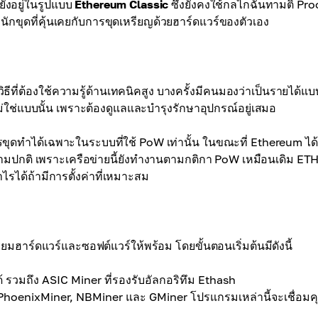
ยังอยู่ในรูปแบบ
Ethereum Classic
ซึ่งยังคงใช้กลไกฉันทามติ Pro
กขุดที่คุ้นเคยกับการขุดเหรียญด้วยฮาร์ดแวร์ของตัวเอง
ธีที่ต้องใช้ความรู้ด้านเทคนิคสูง บางครั้งมีคนมองว่าเป็นรายได้แบ
่ใช่แบบนั้น เพราะต้องดูแลและบำรุงรักษาอุปกรณ์อยู่เสมอ
ุดทำได้เฉพาะในระบบที่ใช้ PoW เท่านั้น ในขณะที่ Ethereum ได้
ตามปกติ เพราะเครือข่ายนี้ยังทำงานตามกติกา PoW เหมือนเดิม ET
รได้ถ้ามีการตั้งค่าที่เหมาะสม
ยมฮาร์ดแวร์และซอฟต์แวร์ให้พร้อม โดยขั้นตอนเริ่มต้นมีดังนี้
้ รวมถึง ASIC Miner ที่รองรับอัลกอริทึม Ethash
 PhoenixMiner, NBMiner และ GMiner โปรแกรมเหล่านี้จะเชื่อมค