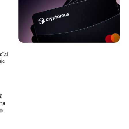
่อไป
sic
ปี
่าย
ัล