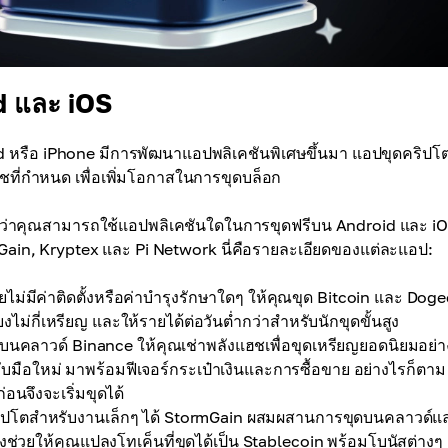
d และ iOS
oid หรือ iPhone มีการพัฒนาแอปพลิเคชันพิเศษขึ้นมา แอปขุดคริป
ชที่กำหนด เพื่อเพิ่มโอกาสในการขุดบล็อก
 และดูว่าคุณสามารถใช้แอปพลิเคชันใดในการขุดฟรีบน Android และ iO
mGain, Kryptex และ Pi Network นี่คือรายละเอียดของแต่ละแอป:
ดยไม่มีค่าติดตั้งหรือค่าบำรุงรักษาใดๆ ให้คุณขุด Bitcoin และ Dog
งไม่กี่เหรียญ และให้รายได้ต่อวันต่ำกว่าสำหรับนักขุดขั้นสูง
ขุดบนคลาวด์ Binance ให้คุณเช่าพลังแฮชเพื่อขุดเหรียญยอดนิยมอย่า
มือใหม่ มาพร้อมฟีเจอร์กระเป๋าเงินและการซื้อขาย อย่างไรก็ตาม
่อนจึงจะเริ่มขุดได้
คริปโตสำหรับงานเล็กๆ ได้ StormGain ผสมผสานการขุดบนคลาวด์
ช่วยให้คุณแปลงโทเค็นที่ขุดได้เป็น Stablecoin พร้อมโบนัสต่างๆ 