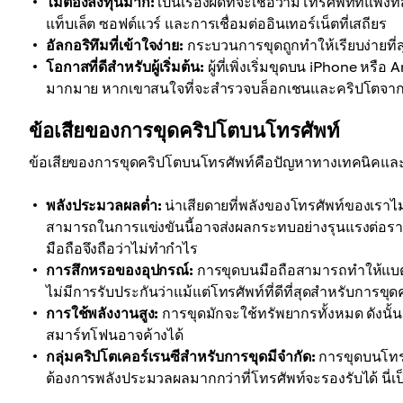
ไม่ต้องลงทุนมาก:
เป็นเรื่องผิดที่จะเชื่อว่ามีโทรศัพท์ที่แ
แท็บเล็ต ซอฟต์แวร์ และการเชื่อมต่ออินเทอร์เน็ตที่เสถียร
อัลกอริทึมที่เข้าใจง่าย:
กระบวนการขุดถูกทำให้เรียบง่ายที่
โอกาสที่ดีสำหรับผู้เริ่มต้น:
ผู้ที่เพิ่งเริ่มขุดบน iPhone หร
มากมาย หากเขาสนใจที่จะสำรวจบล็อกเชนและคริปโตจา
ข้อเสียของการขุดคริปโตบนโทรศัพท์
ข้อเสียของการขุดคริปโตบนโทรศัพท์คือปัญหาทางเทคนิคและควา
พลังประมวลผลต่ำ:
น่าเสียดายที่พลังของโทรศัพท์ของเราไ
สามารถในการแข่งขันนี้อาจส่งผลกระทบอย่างรุนแรงต่อรายไ
มือถือจึงถือว่าไม่ทำกำไร
การสึกหรอของอุปกรณ์:
การขุดบนมือถือสามารถทำให้แบตเต
ไม่มีการรับประกันว่าแม้แต่โทรศัพท์ที่ดีที่สุดสำหรับการข
การใช้พลังงานสูง:
การขุดมักจะใช้ทรัพยากรทั้งหมด ดังนั
สมาร์ทโฟนอาจค้างได้
กลุ่มคริปโตเคอร์เรนซีสำหรับการขุดมีจำกัด:
การขุดบนโทรศ
ต้องการพลังประมวลผลมากกว่าที่โทรศัพท์จะรองรับได้ นี่เ