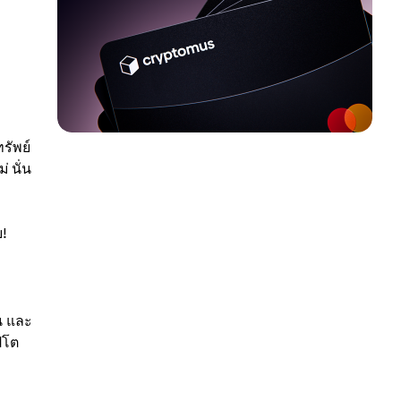
รัพย์
่ นั่น
ย!
น และ
ปโต