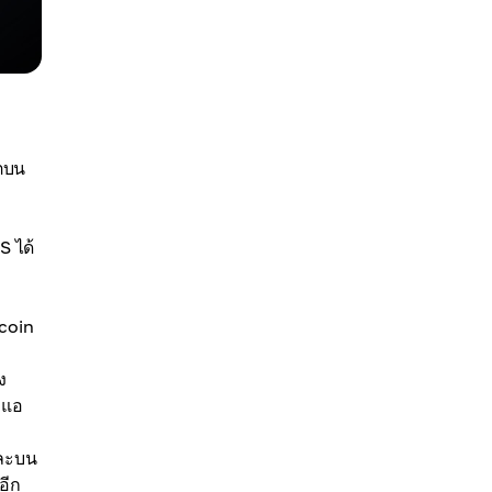
โตบน
S ได้
ecoin
ง
 แอ
และบน
อีก