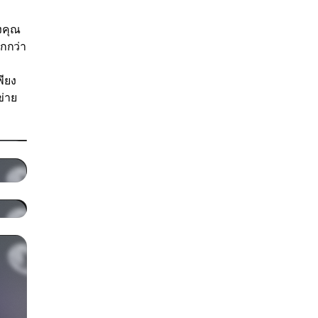
งคุณ
กกว่า
พียง
ข่าย