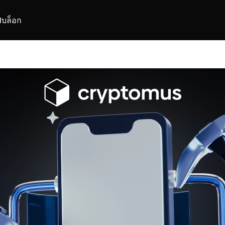
I
บล็อก