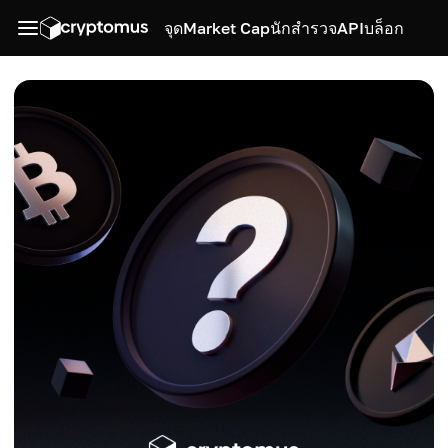
จุด
Market Cap
นักสำรวจ
API
บล็อก