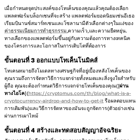
เมื่อกำหนดจุดประสงค์ของโทเค็นของคุณแล้วคุณต้องเลือก
แพลตฟอร์มบล็อกเชนที่จะสร้าง แพลตฟอร์มยอดนิยมเช่นอีเธอ
เรียมบินานซ์สมาร์ทเชนและโซลานามีตัวเลือกต่างๆในแง่ของ
ค่าธรรมเนียมการทำธุรกรรม
,ความเร็ว,และความยืดหยุ่น.
ทางเลือกของแพลตฟอร์มขึ้นอยู่กับความต้องการทางเทคนิค
ของโครงการและโอกาสในการเติบโตที่ต้องการ
ขั้นตอนที่ 3 ออกแบบโทเค็นโนมิคส์
โทเคนหมายถึงโมเดลทางเศรษฐกิจที่อยู่เบื้องหลังโทเค็นของ
คุณรวมถึงการจัดหาวิธีการแจกจ่ายทั้งหมดและสิ่งจูงใจสำหรับ
ผู้ถือ คุณจะต้องกำหนดวิธีการแจกจ่ายโทเค็นของคุณ([
ผ่าน
ทางไอโค
](
https://cryptomus.com/th/blog/what-is-a-
cryptocurrency-airdrop-and-how-to-get-it
รือผลตอบแทน
การเดิมพัน)และวิธีการจัดหาของมันจะถูกจัดการ(ตัวอย่างเช่น
ผ่านการเผาไหม้
ขั้นตอนที่ 4 สร้างและทดสอบสัญญาอัจฉริยะ