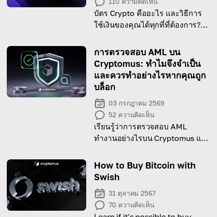
110
ความคิดเห็น
บัตร Crypto คืออะไร และวิธีการ
ใช้เงินของคุณได้ทุกที่ที่ต้องการ?
อ่านบทความเพื่อเรียนรู้!
การตรวจสอบ AML บน
Cryptomus: ทำไมจึงจำเป็น
และควรทำอย่างไรหากคุณถูก
บล็อก
03 กรกฎาคม 2569
52
ความคิดเห็น
เรียนรู้ว่าการตรวจสอบ AML
ทำงานอย่างไรบน Cryptomus และ
ทำไมจึงสำคัญต่อการปกป้องเงิน
ของคุณ!
How to Buy Bitcoin with
Swish
31 ตุลาคม 2567
70
ความคิดเห็น
Learn if it's possible to buy