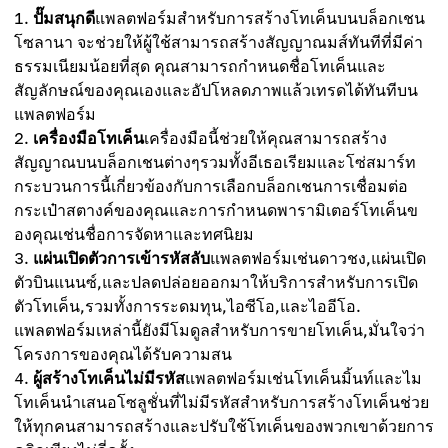
ปั๊มสนุกดี
แพลตฟอร์มสำหรับการสร้างโทเค็นบนบล็อกเชน
โซลานา จะช่วยให้ผู้ใช้สามารถสร้างสัญญาณมส์ทันทีที่มีค่า
ธรรมเนียมน้อยที่สุด คุณสามารถกำหนดชื่อโทเค็นและ
สัญลักษณ์ของคุณเองและอัปโหลดภาพแล้วเทรดได้ทันทีบน
แพลตฟอร์ม
เครื่องมือโทเค็น
เครื่องมือนี้ช่วยให้คุณสามารถสร้าง
สัญญาณบนบล็อกเชนต่างๆรวมทั้งอีเธอเรียมและโซ่สมาร์ท
กระบวนการนี้เกี่ยวข้องกับการเลือกบล็อกเชนการเชื่อมต่อ
กระเป๋าสตางค์ของคุณและการกำหนดพารามิเตอร์โทเค็นข
องคุณเช่นชื่อการจัดหาและทศนิยม
แผ่นเปิดตัวการเข้ารหัสลับ
แพลตฟอร์มเช่นดาวชง,แผ่นเปิด
ตัวบินแนนซ์,และปลดปล่อยออกมาให้บริการสำหรับการเปิด
ตัวโทเค็น,รวมทั้งการระดมทุน,ไอซีโอ,และไออีโอ.
แพลตฟอร์มเหล่านี้ยังมีโมดูลสำหรับการขายโทเค็น,มั่นใจว่า
โครงการของคุณได้รับความสน
ผู้สร้างโทเค็นไม่มีรหัส
แพลตฟอร์มเช่นโทเค็นมิ้นท์และไม
โทเค็นนำเสนอโซลูชั่นที่ไม่มีรหัสสำหรับการสร้างโทเค็นช่วย
ให้ทุกคนสามารถสร้างและปรับใช้โทเค็นของพวกเขาด้วยการ