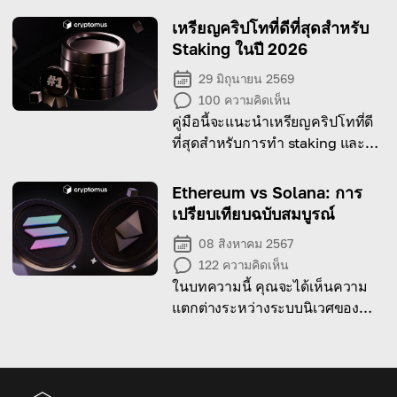
เหรียญคริปโทที่ดีที่สุดสำหรับ
Staking ในปี 2026
29 มิถุนายน 2569
100
ความคิดเห็น
คู่มือนี้จะแนะนำเหรียญคริปโทที่ดี
ที่สุดสำหรับการทำ staking และวิธี
ที่มันสามารถช่วยเพิ่มรายได้ของ
คุณได้!
Ethereum vs Solana: การ
เปรียบเทียบฉบับสมบูรณ์
08 สิงหาคม 2567
122
ความคิดเห็น
ในบทความนี้ คุณจะได้เห็นความ
แตกต่างระหว่างระบบนิเวศของ
Ethereum และ Solana และเรียนรู้
use case ของแต่ละเครือข่าย