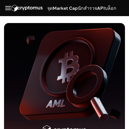
จุด
Market Cap
นักสำรวจ
API
บล็อก