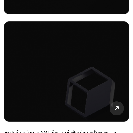
สรุปแล้ว นโยบาย AML มีความสำคัญต่อการรักษาความ