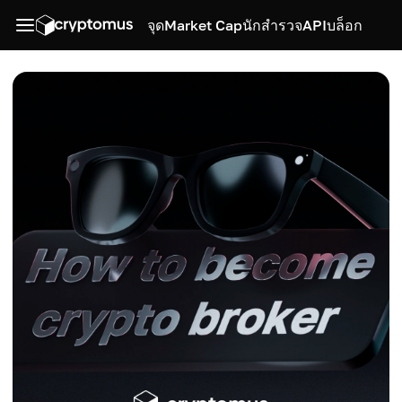
จุด
Market Cap
นักสำรวจ
API
บล็อก