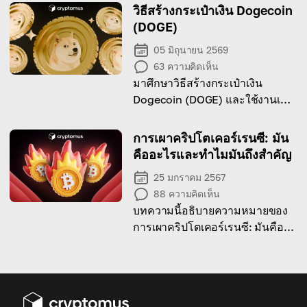
เลียนแบบ
วิธีสร้างกระเป๋าเงิน Dogecoin
(DOGE)
05 มิถุนายน 2569
63
ความคิดเห็น
มาศึกษาวิธีสร้างกระเป๋าเงิน
Dogecoin (DOGE) และใช้งานเพื่อ
อะไรได้บ้าง
การเผาคริปโตเคอร์เรนซี: มัน
คืออะไรและทำไมมันถึงสำคัญ
25 มกราคม 2567
88
ความคิดเห็น
บทความนี้อธิบายความหมายของ
การเผาคริปโตเคอร์เรนซี: มันคือ
อะไร สาเหตุและผลที่ตามมาคือ
อะไร