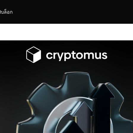
I
บล็อก