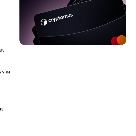
และ
าพรวม
ละ