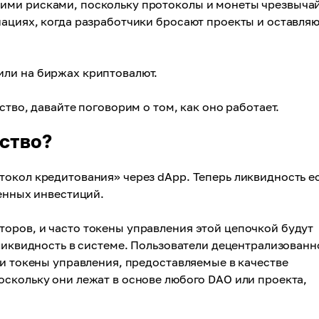
ими рисками, поскольку протоколы и монеты чрезвыча
ациях, когда разработчики бросают проекты и оставля
или на биржах криптовалют.
ство, давайте поговорим о том, как оно работает.
ство?
окол кредитования» через dApp. Теперь ликвидность ес
венных инвестиций.
оров, и часто токены управления этой цепочкой будут
 ликвидность в системе. Пользователи децентрализованн
ти токены управления, предоставляемые в качестве
скольку они лежат в основе любого DAO или проекта,