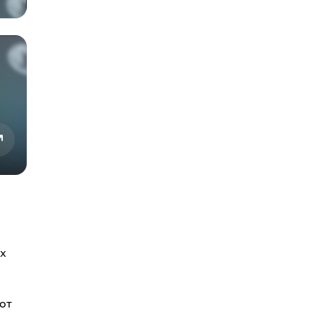
ух
от