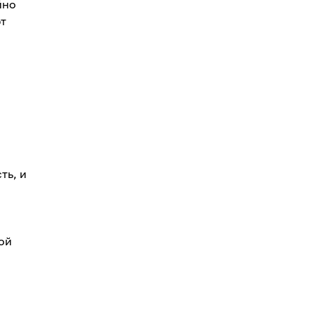
йно
ют
ть, и
ой