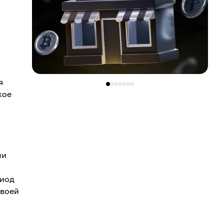
я
кое
ми
риод
своей