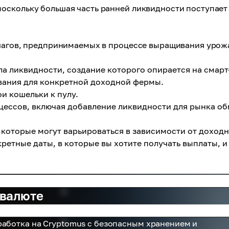
оскольку большая часть ранней ликвидности поступает
 шагов, предпринимаемых в процессе выращивания урож
а ликвидности, создание которого опирается на смарт
ования для конкретной доходной фермы.
и кошельки к пулу.
цессов, включая добавление ликвидности для рынка о
которые могут варьироваться в зависимости от доход
ретные даты, в которые вы хотите получать выплаты, и
овалюте
работка на Cryptomus с безопасным хранением и