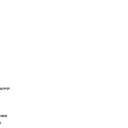
ными
 нее
х