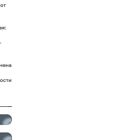
 от
ая:
-
бмена
ности