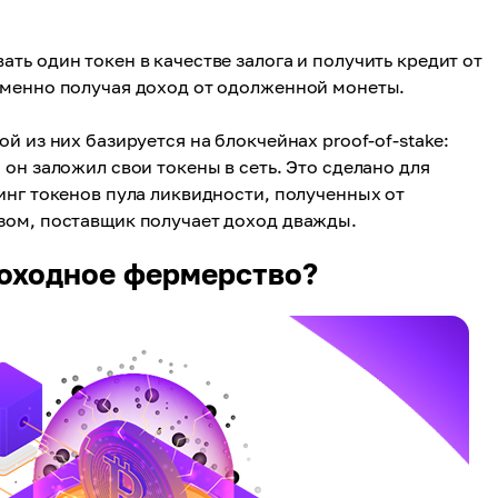
ть один токен в качестве залога и получить кредит от
еменно получая доход от одолженной монеты.
 из них базируется на блокчейнах proof-of-stake:
он заложил свои токены в сеть. Это сделано для
инг токенов пула ликвидности, полученных от
зом, поставщик получает доход дважды.
доходное фермерство?