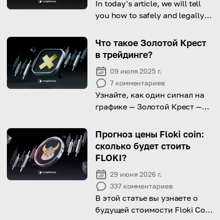
In today's article, we will tell
you how to safely and legally
buy cryptocurrency in India.
Что такое Золотой Крест
в трейдинге?
09 июля 2025 г.
7
комментариев
Узнайте, как один сигнал на
графике — Золотой Крест —
может предвещать начало
мощного восходящего тренда
Прогноз цены Floki coin:
на рынке.
сколько будет стоить
FLOKI?
29 июня 2026 г.
337
комментариев
В этой статье вы узнаете о
будущей стоимости Floki Coin