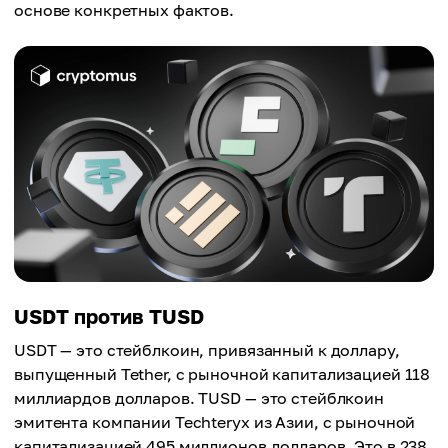
Область применения
Высокая, регулярно аудируемая
основе конкретных фактов.
Широко используется в торговле
Рыночная капитализация
Прозрачность
69,45 миллионов долларов
Область применения
Высокая, регулярно аудируемая
Ориентирован на прозрачность
Прозрачность
Область применения
Высокая, регулярно аудируемая
Развивающийся рынок
Область применения
Экосистема Binance
USDT против TUSD
USDT — это стейблкоин, привязанный к доллару,
выпущенный Tether, с рыночной капитализацией 118
миллиардов долларов. TUSD — это стейблкоин
эмитента компании Techteryx из Азии, с рыночной
капитализацией 495 миллионов долларов. Это в 238