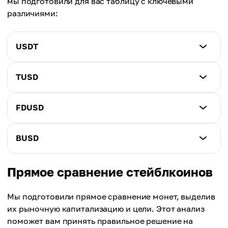
мы подготовили для вас таблицу с ключевыми
различиями:
USDT
Эмитент
TUSD
Tether Limited
Эмитент
FDUSD
Обеспечение
Archblock (ранее TrustToken)
Смешанные резервы
Эмитент
BUSD
Обеспечение
First Digital Trust
Рыночная капитализация
Доллары США
118 миллиардов долларов
Эмитент
Прямое сравнение стейблкоинов
Обеспечение
Binance и Paxos Trust Company
Рыночная капитализация
Доллары США
Прозрачность
495 миллионов долларов
Мы подготовили прямое сравнение монет, выделив
Спорная, частично аудируемая
Обеспечение
их рыночную капитализацию и цели. Этот анализ
Рыночная капитализация
Доллары США
поможет вам принять правильное решение на
Прозрачность
450 миллионов долларов