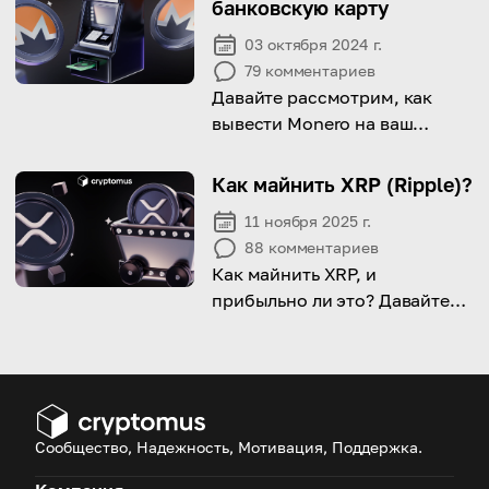
банковскую карту
03 октября 2024 г.
79
комментариев
Давайте рассмотрим, как
вывести Monero на ваш
банковский счет и важные
факторы, которые следует
Как майнить XRP (Ripple)?
учитывать в процессе!
11 ноября 2025 г.
88
комментариев
Как майнить XRP, и
прибыльно ли это? Давайте
обсудим все эти темы
подробно ниже.
Сообщество, Надежность, Мотивация, Поддержка.