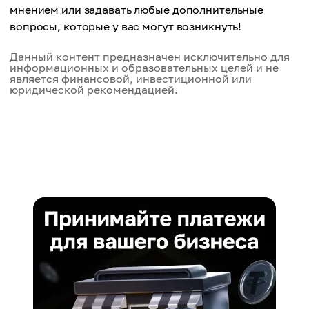
Механизм консенсуса
коммуникацией
мнением или задавать любые дополнительные
Proof of History (PoH) + Proof of Stake (PoS)
вопросы, которые у вас могут возникнуть!
Механизм консенсуса
Данный контент предназначен исключительно для
Управление
Номинированное доказательство доли (nPoS)
информационных и образовательных целей и не
Менее децентрализованный, в основном
является финансовой, инвестиционной или
управляемый валидатором
юридической рекомендацией.
Управление
Высокая децентрализация с активным
управлением на цепочке