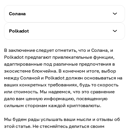
Солана
Скорость транзакций
Polkadot
До 65 000 TPS
Скорость транзакций
В заключение следует отметить, что и Солана, и
Комиссии
Около 1000 TPS
Polkadot предлагают привлекательные функции,
Обычно менее 0,01 $
адаптированные под различные предпочтения в
Комиссии
экосистеме блокчейна. В конечном итоге, выбор
Масштабируемость
От 0,10 до 1 $
между Соланой и Polkadot должен основываться на
Высокая пропускная способность с
ваших конкретных требованиях, будь то скорость
одноцепочечной конструкцией
Масштабируемость
или стоимость. Мы надеемся, что это сравнение
Масштабируется с дополнительными
дало вам ценную информацию, посвященную
Взаимодействие
парачейнами
сильным сторонам каждой криптовалюты.
Ограниченная собственная поддержка кросс-
цепей
Мы будем рады услышать ваши мысли и отзывы об
Взаимодействие
Сильный, с бесшовной кросс-цепной
этой статье. Не стесняйтесь делиться своим