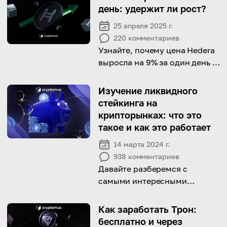
день: удержит ли рост?
25 апреля 2025 г.
220
комментариев
Узнайте, почему цена Hedera
выросла на 9% за один день и
за чем трейдерам стоит
следить дальше.
Изучение ликвидного
стейкинга на
крипторынках: что это
такое и как это работает
14 марта 2024 г.
938
комментариев
Давайте разберемся с
самыми интересными
вопросами о ликвидном
стейкинге и изучим все его
Как заработать Трон:
особенности
бесплатно и через