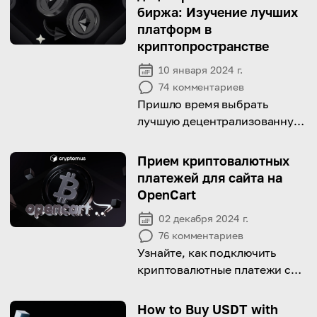
биржа: Изучение лучших
платформ в
криптопространстве
10 января 2024 г.
74
комментариев
Пришло время выбрать
лучшую децентрализованную
биржу для ваших нужд.
Прочтите статью и узнайте
Прием криптовалютных
больше об этом сервисе
платежей для сайта на
криптоторговли
OpenCart
02 декабря 2024 г.
76
комментариев
Узнайте, как подключить
криптовалютные платежи c
помощью плагина OpenCart,
обеспечивая безопасные и
How to Buy USDT with