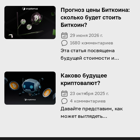
получить доступ к
Прогноз цены Биткоина:
криптовалюте под
сколько будет стоить
руководством родителей.
Биткоин?
29 июня 2026 г.
1680
комментариев
Эта статья посвящена
будущей стоимости и
инвестиционному
потенциалу Биткоина.
Каково будущее
Читайте, чтобы узнать
криптовалют?
прогнозы экспертов!
23 октября 2025 г.
4
комментариев
Давайте представим, как
может выглядеть
криптоиндустрия завтра —
мир, где блокчейн работает
под капотом, а финансы