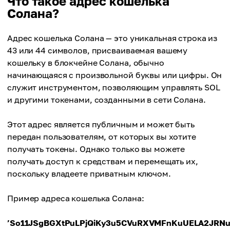
Что такое адрес кошелька
Солана?
Адрес кошелька Солана — это уникальная строка из
43 или 44 символов, присваиваемая вашему
кошельку в блокчейне Солана, обычно
начинающаяся с произвольной буквы или цифры. Он
служит инструментом, позволяющим управлять SOL
и другими токенами, созданными в сети Солана.
Этот адрес является публичным и может быть
передан пользователям, от которых вы хотите
получать токены. Однако только вы можете
получать доступ к средствам и перемещать их,
поскольку владеете приватным ключом.
Пример адреса кошелька Солана:
’So11JSgBGXtPuLPjQiKy3u5CVuRXVMFnKuUELA2JRNu