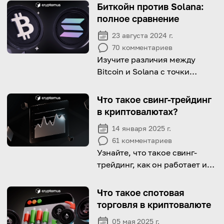
Биткойн против Solana:
полное сравнение
23 августа 2024 г.
70
комментариев
Изучите различия между
Bitcoin и Solana с точки
зрения технологии, скорости
и масштабируемости.
Что такое свинг-трейдинг
в криптовалютах?
14 января 2025 г.
61
комментариев
Узнайте, что такое свинг-
трейдинг, как он работает и
почему его стоит
попробовать в этой статье.
Что такое спотовая
торговля в криптовалюте
05 мая 2025 г.