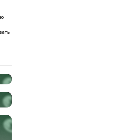
ую
вать