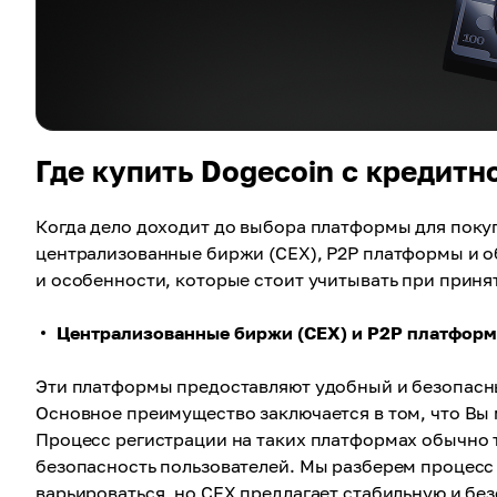
Где купить Dogecoin с кредитн
Когда дело доходит до выбора платформы для покуп
централизованные биржи (CEX), P2P платформы и о
и особенности, которые стоит учитывать при приня
Централизованные биржи (CEX) и P2P платфор
Эти платформы предоставляют удобный и безопасны
Основное преимущество заключается в том, что Вы
Процесс регистрации на таких платформах обычно 
безопасность пользователей. Мы разберем процесс
варьироваться, но CEX предлагает стабильную и без