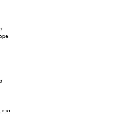
т
оре
в
 кто