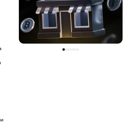
а
я
ли
х