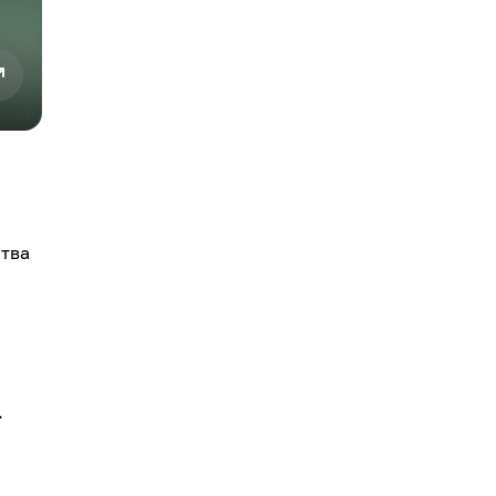
ства
.