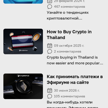
29 февраля 2024 г.
467
комментариев
Узнайте о тенденциях
криптовалютной
преступности, ожидаемых в
2026 году, в этом
How to Buy Crypto in
всеобъемлющем обзоре
Thailand
09 октября 2025 г.
2
комментариев
Crypto buying in Thailand is
now easier and more popular
than ever.
Как принимать платежи в
Эфириуме на сайте
30 июня 2026 г.
105
комментариев
Вы когда-нибудь хотели
принимать Эфириум-платежи