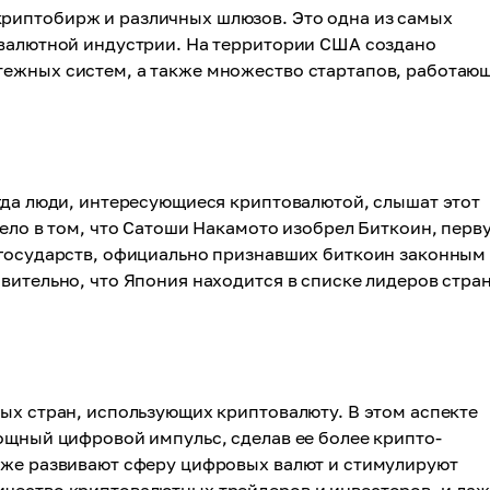
риптобирж и различных шлюзов. Это одна из самых
овалютной индустрии. На территории США создано
ежных систем, а также множество стартапов, работающ
гда люди, интересующиеся криптовалютой, слышат этот
ело в том, что Сатоши Накамото изобрел Биткоин, перв
 государств, официально признавших биткоин законным
вительно, что Япония находится в списке лидеров стран
ых стран, использующих криптовалюту. В этом аспекте
ощный цифровой импульс, сделав ее более крипто-
кже развивают сферу цифровых валют и стимулируют