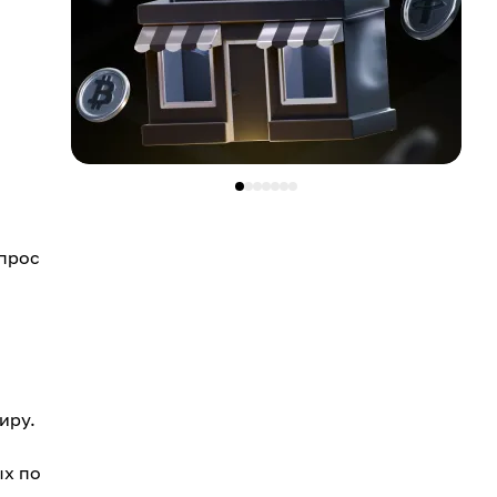
спрос
иру.
ых по