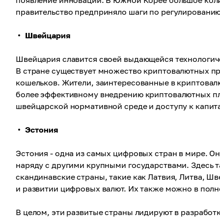
появление инноваций. В Южной Корее большое коли
правительство предприняло шаги по регулированию
Швейцария
Швейцария славится своей выдающейся технологич
В стране существует множество криптовалютных пр
кошельков. Жители, заинтересованные в криптовалю
более эффективному внедрению криптовалютных пл
швейцарской нормативной среде и доступу к капита
Эстония
Эстония - одна из самых цифровых стран в мире. О
наряду с другими крупными государствами. Здесь т
скандинавские страны, такие как Латвия, Литва, Ш
и развитии цифровых валют. Их также можно в пол
В целом, эти развитые страны лидируют в разрабо