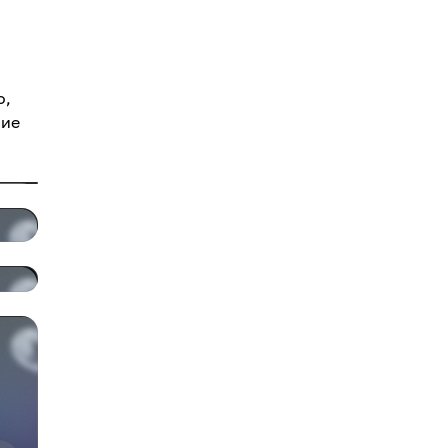
о,
ние