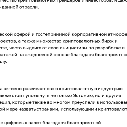
чество криптовалютных трейдеров и инвесторов, и да
 данной отрасли.
еской сферой и гостеприимной корпоративной атмосфе
оектов, а также множество криптовалютных бирж и
те, часто выдвигают свои инициативы по разработке и
атежей на ежедневной основе благодаря благоприятно
лу.
на активно развивает свою криптовалютную индустрию
акже стоит упомянуть не только Эстонию, но и другие
веция, которые также во многом преуспели в использова
ной мере назвать странами, использующими криптовалют
тке цифровых валют благодаря благоприятной