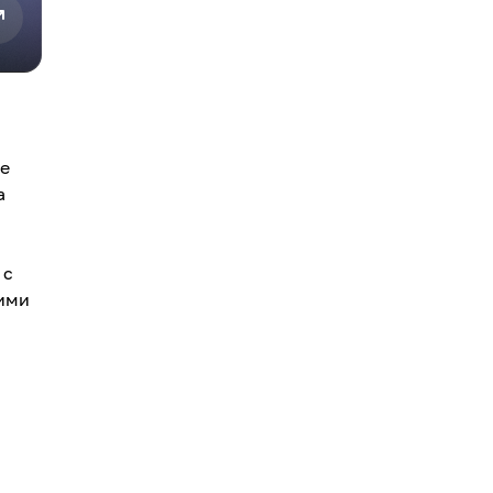
се
а
 с
шими