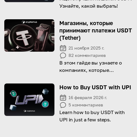
Узнайте, какой выбрать!
Магазины, которые
принимают платежи USDT
(Tether)
21 ноября 2025 г.
82
комментариев
В этом гайде вы узнаете о
компаниях, которые
принимают USDTв качестве
платежа сегодня.
How to Buy USDT with UPI
16 февраля 2026 г.
5
комментариев
Learn how to buy USDT with
UPI in just a few steps.