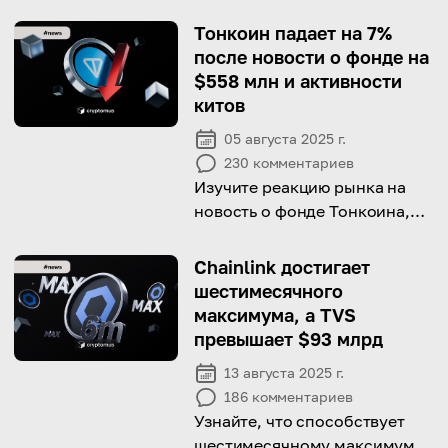
Тонкоин падает на 7%
после новости о фонде на
$558 млн и активности
китов
05 августа 2025 г.
230
комментариев
Изучите реакцию рынка на
новость о фонде Тонкоина,
вызвавшую резкое падение
цены и рост волатильности.
Chainlink достигает
шестимесячного
максимума, а TVS
превышает $93 млрд
13 августа 2025 г.
186
комментариев
Узнайте, что способствует
шестимесячному максимуму