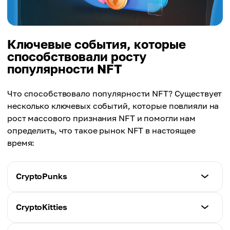
Ключевые события, которые
способствовали росту
популярности NFT
Что способствовало популярности NFT? Существует
несколько ключевых событий, которые повлияли на
рост массового признания NFT и помогли нам
определить, что такое рынок NFT в настоящее
время:
CryptoPunks
Влияние на развитие NFT
CryptoKitties
История NFT началась с этого проекта, когда
впервые 10 000 уникальных коллекционных 8-