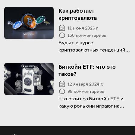
почему они важны для
защиты ваших средств!
Как работает
криптовалюта
11 июня 2026 г.
150
комментариев
Будьте в курсе
криптовалютных тенденций и
узнайте, как работают
криптовалюты
Биткойн ETF: что это
такое?
12 января 2024 г.
98
комментариев
Что стоит за Биткойн ETF и
какую роль они играют на
крипторынке? Изучите
важные аспекты Биткойн ETF
с помощью нашей статьи