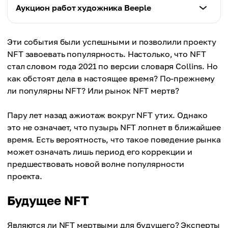
Влияние на развитие NFT
Аукцион работ художника Beeple
битных изображений 24×24 пикселя в жанре
Еще один бум на рынке NFT произошел
киберпанк были выставлены на продажу как
благодаря CryptoKitties, популярной игре на
крипто-арт для коллекционирования, а не как
Влияние на развитие NFT
блокчейне Ethereum. С 2017 года пользователи
Эти события были успешными и позволили проекту
токены для управления или активы для
Аукционный дом Christie's провел первую в
создают, покупают, продают и разводят
NFT завоевать популярность. Настолько, что NFT
стейкинга
истории продажу работ NFT, среди которых
виртуальных котят. Приобретая криптокотенка
стал словом года 2021 по версии словаря Collins. Но
были и цифровые работы художника Beeple.
(имеется в виду токен NFT), владелец получает
как обстоят дела в настоящее время? По-прежнему
Выставка "Повседневная жизнь: Первые 5 000
актив, который нельзя разделить на доли и
ли популярны NFT? Или рынок NFT мертв?
дней" - так называлась работа, которая была
который содержит уникальный номер,
продана более чем за полмиллиона долларов,
атрибуты и информацию о владельце. На пике
Пару лет назад ажиотаж вокруг NFT утих. Однако
что привлекло особое внимание к автору
популярности игры самый дорогой криптокот
это не означает, что пузырь NFT лопнет в ближайшее
работы и продемонстрировало потенциальную
был продан более чем за сто тысяч долларов
время. Есть вероятность, что такое поведение рынка
ценность цифрового искусства и перспективы
может означать лишь период его коррекции и
того, что называется рынком NFT
предшествовать новой волне популярности
проекта.
Будущее NFT
Являются ли NFT мертвыми для будущего? Эксперты