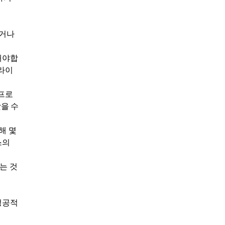
하거나
해야합
 라이
 프로
을 수
해 몇
스의
는 것
성공적