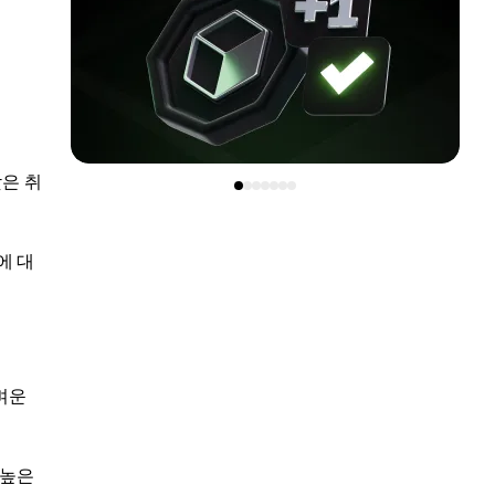
은 취
에 대
벼운
 높은