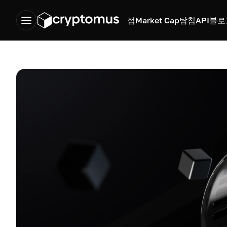
점
Market Cap
탐침
API
블로