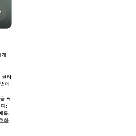
에게
 클라
방법에
을 크
다;
매를.
암호화