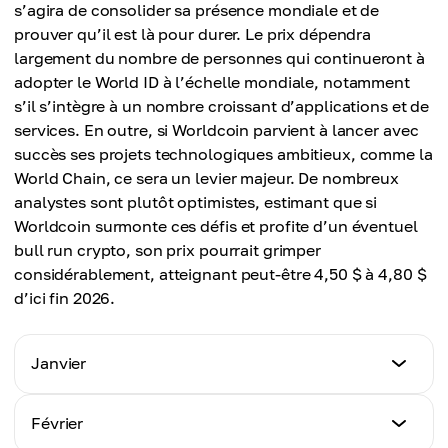
s’agira de consolider sa présence mondiale et de
1,85 $
prouver qu’il est là pour durer. Le prix dépendra
Prix moyen
largement du nombre de personnes qui continueront à
1,95 $
adopter le World ID à l’échelle mondiale, notamment
s’il s’intègre à un nombre croissant d’applications et de
services. En outre, si Worldcoin parvient à lancer avec
succès ses projets technologiques ambitieux, comme la
World Chain, ce sera un levier majeur. De nombreux
analystes sont plutôt optimistes, estimant que si
Worldcoin surmonte ces défis et profite d’un éventuel
bull run crypto, son prix pourrait grimper
considérablement, atteignant peut-être 4,50 $ à 4,80 $
d’ici fin 2026.
Janvier
Prix minimum
Février
1,80 $