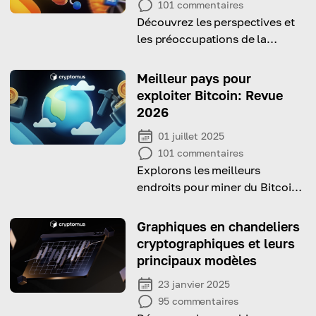
101
commentaires
Découvrez les perspectives et
les préoccupations de la
technologie IA et Blockchain
Meilleur pays pour
exploiter Bitcoin: Revue
2026
01 juillet 2025
101
commentaires
Explorons les meilleurs
endroits pour miner du Bitcoin
et quelques faits plus
intéressants à ce sujet
Graphiques en chandeliers
cryptographiques et leurs
principaux modèles
23 janvier 2025
95
commentaires