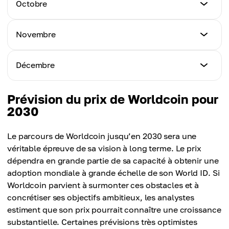
Prix minimum
Octobre
Prix maximum
2,50 $
Prix moyen
4,00 $
3,05 $
Prix minimum
Novembre
Prix maximum
2,70 $
Prix moyen
3,80 $
3,30 $
Prix minimum
Décembre
Prix maximum
2,90 $
Prix moyen
4,20 $
3,15 $
Prix minimum
Prévision du prix de Worldcoin pour
Prix maximum
3,00 $
2030
Prix moyen
4,50 $
3,45 $
Prix maximum
Le parcours de Worldcoin jusqu’en 2030 sera une
Prix moyen
4,80 $
véritable épreuve de sa vision à long terme. Le prix
3,70 $
dépendra en grande partie de sa capacité à obtenir une
Prix moyen
adoption mondiale à grande échelle de son World ID. Si
3,90 $
Worldcoin parvient à surmonter ces obstacles et à
concrétiser ses objectifs ambitieux, les analystes
estiment que son prix pourrait connaître une croissance
substantielle. Certaines prévisions très optimistes