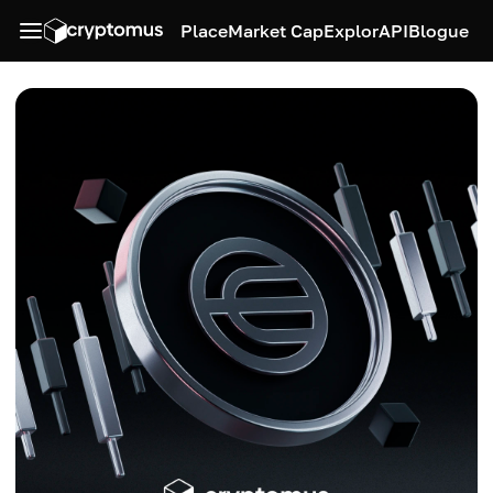
Place
Market Cap
Explor
API
Blogue