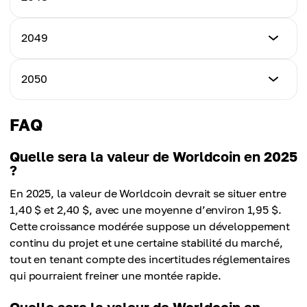
Prix maximum
43,00 $
Prix moyen
42,00 $
36,50 $
Prix minimum
2049
Prix maximum
48,00 $
Prix moyen
46,00 $
40,50 $
Prix minimum
2050
Prix maximum
53,00 $
Prix moyen
51,00 $
44,50 $
Prix minimum
FAQ
Prix maximum
58,00 $
Prix moyen
56,00 $
49,50 $
Quelle sera la valeur de Worldcoin en 2025
?
Prix maximum
Prix moyen
62,00 $
En 2025, la valeur de Worldcoin devrait se situer entre
54,50 $
1,40 $ et 2,40 $, avec une moyenne d’environ 1,95 $.
Prix moyen
Cette croissance modérée suppose un développement
60,00 $
continu du projet et une certaine stabilité du marché,
tout en tenant compte des incertitudes réglementaires
qui pourraient freiner une montée rapide.