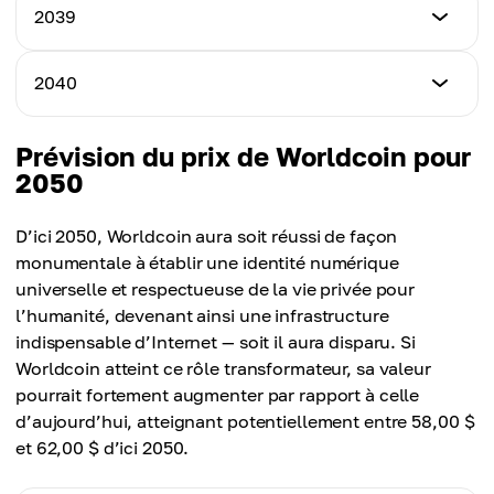
15,25 $
Prix minimum
2039
Prix maximum
17,50 $
Prix moyen
18,00 $
16,25 $
Prix minimum
2040
Prix maximum
18,50 $
Prix moyen
19,00 $
17,25 $
Prix minimum
Prévision du prix de Worldcoin pour
Prix maximum
19,50 $
2050
Prix moyen
20,00 $
18,25 $
Prix maximum
D’ici 2050, Worldcoin aura soit réussi de façon
Prix moyen
21,00 $
monumentale à établir une identité numérique
19,25 $
universelle et respectueuse de la vie privée pour
Prix moyen
l’humanité, devenant ainsi une infrastructure
20,25 $
indispensable d’Internet — soit il aura disparu. Si
Worldcoin atteint ce rôle transformateur, sa valeur
pourrait fortement augmenter par rapport à celle
d’aujourd’hui, atteignant potentiellement entre 58,00 $
et 62,00 $ d’ici 2050.