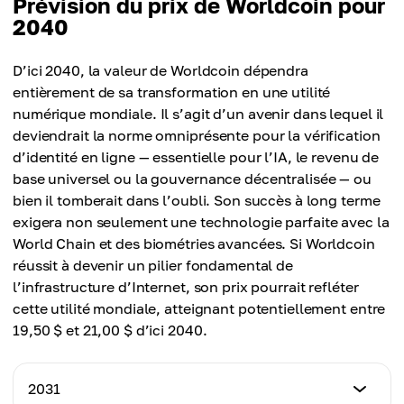
Prévision du prix de Worldcoin pour
Prix maximum
9,50 $
2040
Prix moyen
8,50 $
6,20 $
Prix maximum
D’ici 2040, la valeur de Worldcoin dépendra
Prix moyen
11,10 $
entièrement de sa transformation en une utilité
8,00 $
numérique mondiale. Il s’agit d’un avenir dans lequel il
Prix moyen
deviendrait la norme omniprésente pour la vérification
10,25 $
d’identité en ligne — essentielle pour l’IA, le revenu de
base universel ou la gouvernance décentralisée — ou
bien il tomberait dans l’oubli. Son succès à long terme
exigera non seulement une technologie parfaite avec la
World Chain et des biométries avancées. Si Worldcoin
réussit à devenir un pilier fondamental de
l’infrastructure d’Internet, son prix pourrait refléter
cette utilité mondiale, atteignant potentiellement entre
19,50 $ et 21,00 $ d’ici 2040.
2031