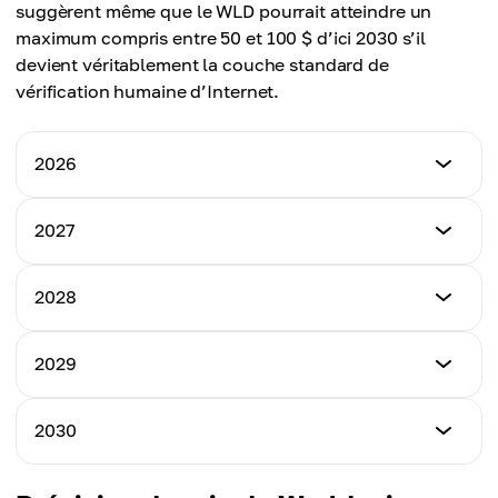
suggèrent même que le WLD pourrait atteindre un
maximum compris entre 50 et 100 $ d’ici 2030 s’il
devient véritablement la couche standard de
vérification humaine d’Internet.
2026
Prix minimum
2027
3,80 $
Prix minimum
2028
Prix maximum
4,50 $
4,30 $
Prix minimum
2029
Prix maximum
5,80 $
Prix moyen
5,20 $
4,05 $
Prix minimum
2030
Prix maximum
7,50 $
Prix moyen
6,60 $
4,85 $
Prix minimum