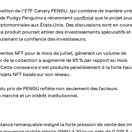
oposition de l’ETF Canary PENGU, qui combine de manière un
EO de Pudgy Penguins a récemment
confirmé
que le projet jou
cryptomonnaies aux États-Unis. Des discussions sont en cour
e produit pourrait attirer des investissements spéculatifs et
utenant la confiance des investisseurs.
entes NFT pour le mois de juillet, générant un volume de
her de la collection a augmenté de 65 % par rapport au mois
Cette croissance s’est produite parallèlement à la forte hau
rojets NFT basés sur son réseau.
 du prix de PENGU reflète non seulement des facteurs
marché et un intérêt institutionnel.
ance remarquable malgré la forte pression de vente des init
a moyenne mobile simple (SMA) à 20 jours près de 0,035 $, 