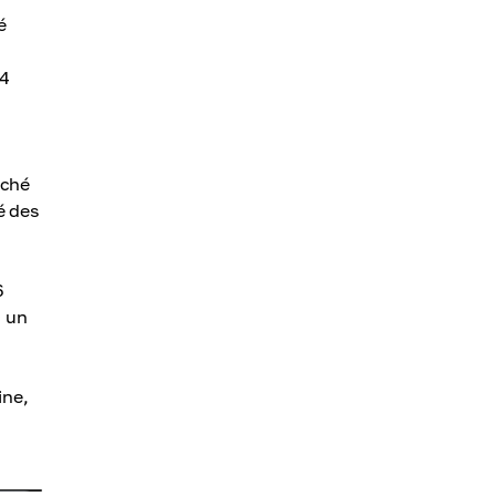
é
64
rché
é des
6
c un
ine,