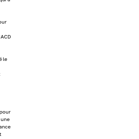
our
 MACD
é le
t
 pour
à une
mance
t