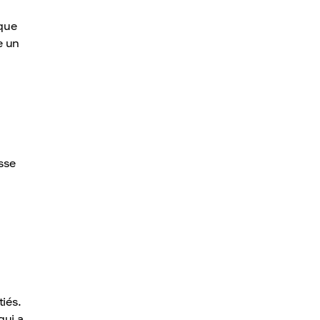
ique
e un
s
sse
iés.
qui a