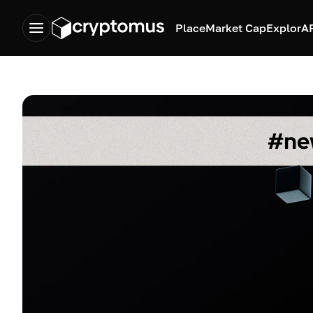
Place
Market Cap
Explor
A