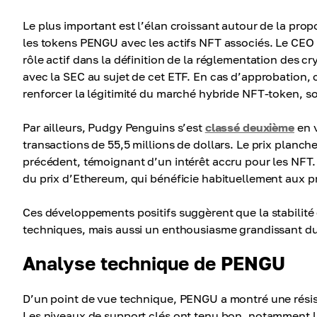
Le plus important est l’élan croissant autour de la pr
les tokens PENGU avec les actifs NFT associés. Le C
rôle actif dans la définition de la réglementation des 
avec la SEC au sujet de cet ETF. En cas d’approbation, c
renforcer la légitimité du marché hybride NFT-token, so
Par ailleurs, Pudgy Penguins s’est
classé deuxième
en v
transactions de 55,5 millions de dollars. Le prix planc
précédent, témoignant d’un intérêt accru pour les NFT. 
du prix d’Ethereum, qui bénéficie habituellement aux p
Ces développements positifs suggèrent que la stabilité
techniques, mais aussi un enthousiasme grandissant du 
Analyse technique de PENGU
D’un point de vue technique, PENGU a montré une résist
Les niveaux de support clés ont tenu bon, notamment l