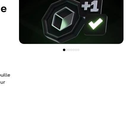
de
uille
ur